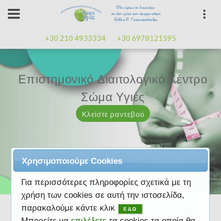
+30 210 4933334
+30 6978121595
Επιστημονικό Διαιτολογικό Κέντρο
Επιστημονικό Διαιτολογικό Κέντρο
Επαγγελματισμός, εμπειρία
Επαγγελματισμός, εμπειρία
Μαζί μας μπορείτε
καλή
καλή
Σώμα Υγιές
Σώμα Υγιές
διάθεση
διάθεση
Κλείστε ραντεβού
Κλείστε ραντεβού
Κλείστε ραντεβού
Κλείστε ραντεβού
Κλείστε ραντεβού
Χρησιμοποιούμε Cookies
Για περισσότερες πληροφορίες σχετικά με τη
χρήση των cookies σε αυτή την ιστοσελίδα,
παρακαλούμε κάντε κλικ
ΕΔΩ
Μπορείτε να
επιλέξετε
τα cookies τα οποία θα