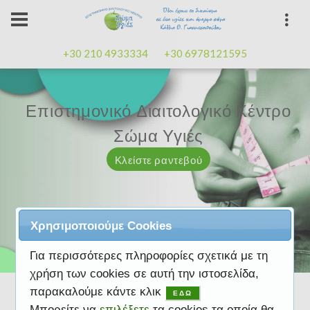
+30 210 4933334
+30 6978121595
Επιστημονικό Διαιτολογικό Κέντρο
Επιστημονικό Διαιτολογικό Κέντρο
Επαγγελματισμός, εμπειρία
Επαγγελματισμός, εμπειρία
Μαζί μας μπορείτε
καλή
καλή
Σώμα Υγιές
Σώμα Υγιές
διάθεση
διάθεση
Κλείστε ραντεβού
Κλείστε ραντεβού
Κλείστε ραντεβού
Κλείστε ραντεβού
Κλείστε ραντεβού
Χρησιμοποιούμε Cookies
Για περισσότερες πληροφορίες σχετικά με τη
χρήση των cookies σε αυτή την ιστοσελίδα,
παρακαλούμε κάντε κλικ
ΕΔΩ
Μπορείτε να
επιλέξετε
τα cookies τα οποία θα