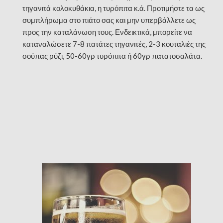
τηγανιτά κολοκυθάκια, η τυρόπιτα κ.ά. Προτιμήστε τα ως
συμπλήρωμα στο πιάτο σας και μην υπερβάλλετε ως
προς την καταλάνωση τους. Ενδεικτικά, μπορείτε να
καταναλώσετε 7-8 πατάτες τηγανιτές, 2-3 κουταλιές της
σούπας ρύζι, 50-60γρ τυρόπιτα ή 60γρ πατατοσαλάτα.