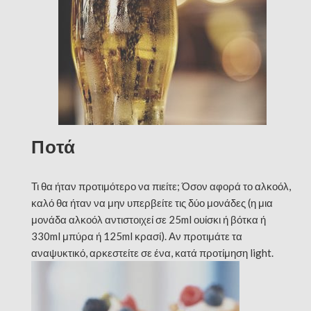
Ποτά
Τι θα ήταν προτιμότερο να πιείτε; Όσον αφορά το αλκοόλ,
καλό θα ήταν να μην υπερβείτε τις δύο μονάδες (η μια
μονάδα αλκοόλ αντιστοιχεί σε 25ml ουίσκι ή βότκα ή
330ml μπύρα ή 125ml κρασί). Αν προτιμάτε τα
αναψυκτικό, αρκεστείτε σε ένα, κατά προτίμηση light.