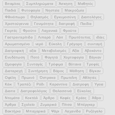
Βιταμίνες
Συμπληρώματα
Άσκηση
Μαθητές
Παιδιά
Φυτοφαγία
Νηστεία
Μακροζωία
Φθινόπωρο
Θηλασμός
Εγκυμοσύνη
Διαιτολόγος
Χριστούγεννα
Γονιμότητα
διατροφή
Παιδία
Γιορτές
Φρούτο
Λαχανικά
Φρούτα
Γαστρεντερίτιδα
Λιπαρά
Λάιτ
Πρωτότυπες
ιδέες
Αρωματισμένο
νερό
Εύκολη
Γρήγορη
συνταγή
Διατροφική
αξία
Μεταβολισμός
Αξία
Αβοκάντο
Ενυδάτωση
Ποτό
Φαγητά
Χορτοφαγία
Βέγκαν
Ωμοφαγία
Συνταγές
Τρόφιμα
Βότανα
Τροφές
Διαταραχή
Συντήρηση
Βάρος
Μάθηση
Βίγκαν
Οφέλη
Πρωινό
Όστρακα
Πρωτεΐνη
Αθλητές
Κέικ
Τραπέζι
Ρόδι
Καραντίνα
Διατροφη
Υγεια
Διαιτα
Διατροφολόγος
Θαλασσινά
Εύκολες
Ντομάτα
Κοκτέιλ
Άρθρο
Καφές
Κρέας
Άθρα
Άρθρα
Σχολείο
Ζυμαρικά
Πίτσα
Μπέργκερ
Βακτήρια
Μπαχαρικά
Ψάρι
Λαχανίδα
Ρυζόγαλο