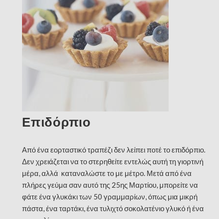
Επιδόρπιο
Από ένα εορταστικό τραπέζι δεν λείπει ποτέ το επιδόρπιο.
Δεν χρειάζεται να το στερηθείτε εντελώς αυτή τη γιορτινή
μέρα, αλλά καταναλώστε το με μέτρο. Μετά από ένα
πλήρες γεύμα σαν αυτό της 25ης Μαρτίου, μπορείτε να
φάτε ένα γλυκάκι των 50 γραμμαρίων, όπως μια μικρή
πάστα, ένα ταρτάκι, ένα τυλιχτό σοκολατένιο γλυκό ή ένα