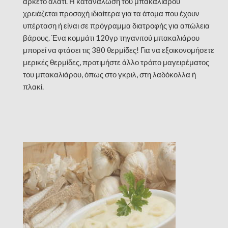
αρκετό αλάτι. Η κατανάλωση του μπακαλιάρου
χρειάζεται προσοχή ιδιαίτερα για τα άτομα που έχουν
υπέρταση ή είναι σε πρόγραμμα διατροφής για απώλεια
βάρους. Ένα κομμάτι 120γρ τηγανιτού μπακαλιάρου
μπορεί να φτάσει τις 380 θερμίδες! Για να εξοικονομήσετε
μερικές θερμίδες, προτιμήστε άλλο τρόπο μαγειρέματος
του μπακαλιάρου, όπως στο γκριλ, στη λαδόκολλα ή
πλακί.