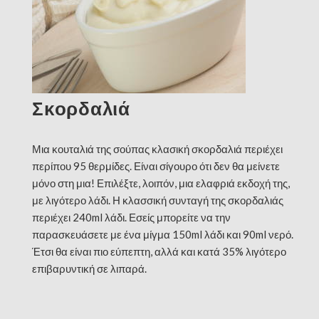
Σκορδαλιά
Μια κουταλιά της σούπας κλασική σκορδαλιά περιέχει
περίπου 95 θερμίδες. Είναι σίγουρο ότι δεν θα μείνετε
μόνο στη μια! Επιλέξτε, λοιπόν, μια ελαφριά εκδοχή της,
με λιγότερο λάδι. Η κλασσική συνταγή της σκορδαλιάς
περιέχει 240ml λάδι. Εσείς μπορείτε να την
παρασκευάσετε με ένα μίγμα 150ml λάδι και 90ml νερό.
Έτσι θα είναι πιο εύπεπτη, αλλά και κατά 35% λιγότερο
επιβαρυντική σε λιπαρά.