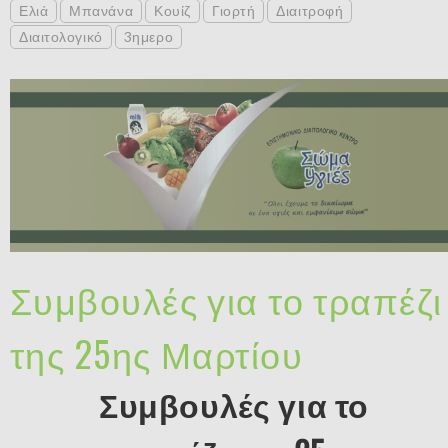
Ελιά
Μπανάνα
Κουίζ
Γιορτή
Διαιτροφή
Διαιτολογικό
3ημερο
Συμβουλές για το τραπέζι
της 25ης Μαρτίου
Συμβουλές για το