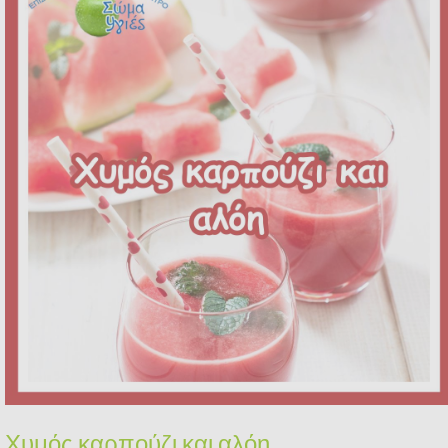
Χυμός καρπούζι και αλόη