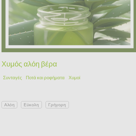
Χυμός αλόη βέρα
Συνταγές
Ποτά και ροφήματα
Χυμοί
Αλόη
Εύκολη
Γρήγορη