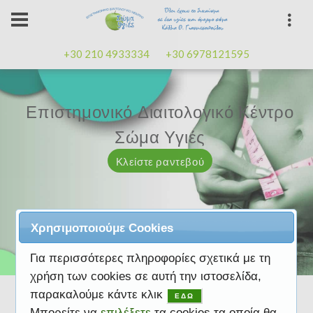
+30 210 4933334
+30 6978121595
Επιστημονικό Διαιτολογικό Κέντρο
Επιστημονικό Διαιτολογικό Κέντρο
Επαγγελματισμός, εμπειρία
Επαγγελματισμός, εμπειρία
Μαζί μας μπορείτε
καλή
καλή
Σώμα Υγιές
Σώμα Υγιές
διάθεση
διάθεση
Κλείστε ραντεβού
Κλείστε ραντεβού
Κλείστε ραντεβού
Κλείστε ραντεβού
Κλείστε ραντεβού
Χρησιμοποιούμε Cookies
Για περισσότερες πληροφορίες σχετικά με τη
χρήση των cookies σε αυτή την ιστοσελίδα,
παρακαλούμε κάντε κλικ
ΕΔΩ
Μπορείτε να
επιλέξετε
τα cookies τα οποία θα