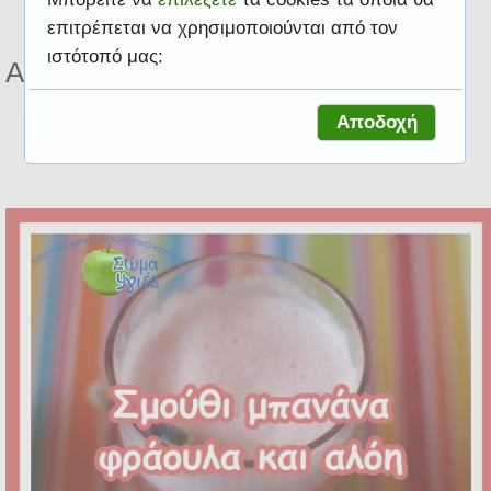
επιτρέπεται να χρησιμοποιούνται από τον
ιστότοπό μας:
Αποτελέσματα για ετικέτα Αλόη
Αποδοχή