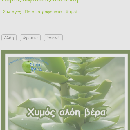
Συνταγές
Ποτά και ροφήματα
Χυμοί
Αλόη
Φρούτα
Υγιεινή