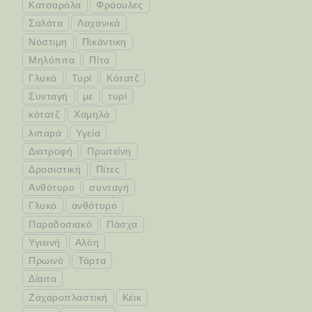
Κατσαρόλα
Φράουλες
Σαλάτα
Λαχανικά
Νόστιμη
Πικάντικη
Μηλόπιτα
Πίτα
Γλυκά
Τυρί
Κότατζ
Συνταγή
με
τυρί
κότατζ
Χαμηλά
λιπαρά
Υγεία
Διατροφή
Πρωτείνη
Δροσιστική
Πίτες
Ανθότυρο
συνταγή
Γλυκό
ανθότυρο
Παραδοσιακό
Πάσχα
Υγιεινή
Αλόη
Πρωινό
Τάρτα
Δίαιτα
Ζαχαροπλαστική
Κέικ