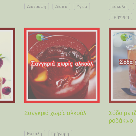
Διατροφή
Δίαιτα
Υγεία
Εύκολη
Γρήγορη
Σανγκριά χωρίς αλκοόλ
Σόδα με τζ
ροδάκινο
Εύκολη
Γρήγορη