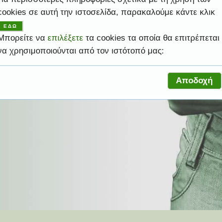
cookies σε αυτή την ιστοσελίδα, παρακαλούμε κάντε κλικ
ψηλές υπηρεσίες ώστε να σας βοηθήσει να
ΕΔΩ
ελέσματα.
ροφική σας ανάγκη.
ελέσματα.
ροφική σας ανάγκη.
ας.
Μπορείτε να
επιλέξετε
τα cookies τα οποία θα επιτρέπεται
να χρησιμοποιούνται από τον ιστότοπό μας:
Αποδοχή