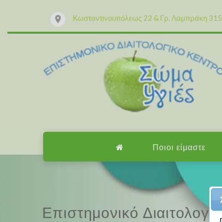
Κωσταντινουπόλεως 22 & Γρ. Λαμπράκη 315 
Ποιοι είμαστε
Επαγγελματισμός, εμπειρ
Επιστημονικό Διαιτολογι
Επαγγελματισμός, εμπειρ
Επιστημονικό Διαιτολογι
Μαζί μας μπορείτε