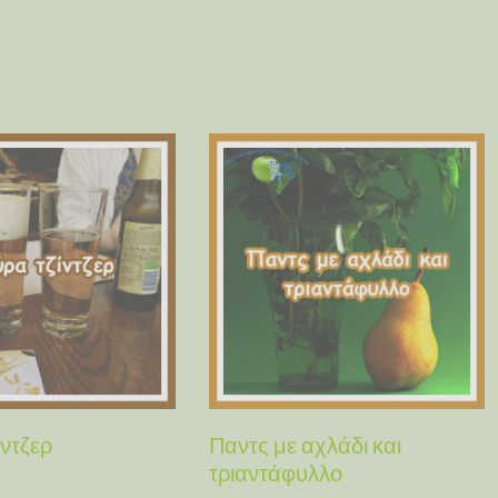
ντζερ
Παντς με αχλάδι και
τριαντάφυλλο