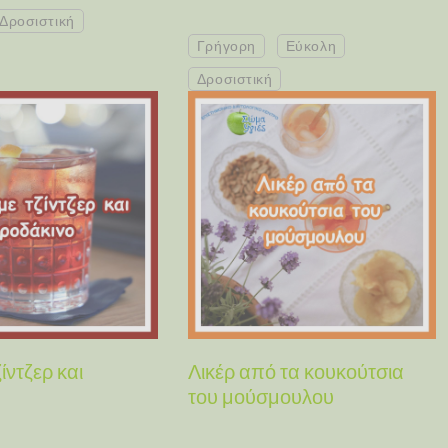
Δροσιστική
Γρήγορη
Εύκολη
Δροσιστική
ίντζερ και
Λικέρ από τα κουκούτσια
του μούσμουλου