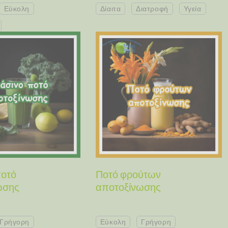
Εύκολη
Δίαιτα
Διατροφή
Υγεία
ποτό
Ποτό φρούτων
ωσης
αποτοξίνωσης
Γρήγορη
Εύκολη
Γρήγορη