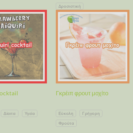
Δροσιστική
ocktail
Γκρέιπ φρουτ μοχίτο
Δίαιτα
Υγεία
Εύκολη
Γρήγορη
Φρούτα