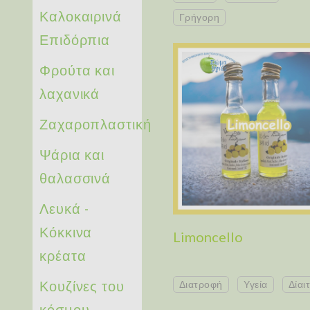
Καλοκαιρινά
Γρήγορη
Επιδόρπια
Φρούτα και
λαχανικά
Ζαχαροπλαστική
Ψάρια και
θαλασσινά
Λευκά -
Κόκκινα
Limoncello
κρέατα
Κουζίνες του
Διατροφή
Υγεία
Δίαι
κόσμου