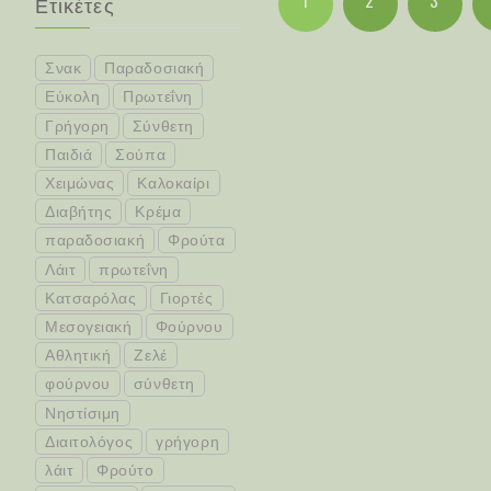
1
2
3
Ετικέτες
Σνακ
Παραδοσιακή
Εύκολη
Πρωτεΐνη
Γρήγορη
Σύνθετη
Παιδιά
Σούπα
Χειμώνας
Καλοκαίρι
Διαβήτης
Κρέμα
παραδοσιακή
Φρούτα
Λάιτ
πρωτεΐνη
Κατσαρόλας
Γιορτές
Μεσογειακή
Φούρνου
Αθλητική
Ζελέ
φούρνου
σύνθετη
Νηστίσιμη
Διαιτολόγος
γρήγορη
λάιτ
Φρούτο