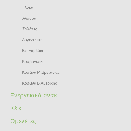
Γλυκά
Αλμυρά
Σαλάτες
Αργεντίνικη
Βιετναμέζικη
Κουβανέζικη
Κουζίνα Μ.Βρετανίας
Κουζίνα Β.Αμερικής
Ενεργειακά σνακ
Κέικ
Ομελέτες