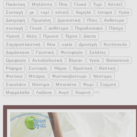
Πικάντικη
Μηλόπιτα
Πίτα
Γλυκά
Τυρί
Κότατζ
Συνταγή
με
τυρί
κότατζ
Χαμηλά
λιπαρά
Υγεία
Διατροφή
Πρωτείνη
Δροσιστική
Πίτες
Ανθότυρο
συνταγή
Γλυκό
ανθότυρο
Παραδοσιακό
Πάσχα
Υγιεινή
Αλόη
Πρωινό
Τάρτα
Δίαιτα
Ζαχαροπλαστική
Κέικ
υγεία
Δροσερή
Κοτόπουλο
Δαμάσκηνα
Γευστική
Φυτοφαγία
Σαλάτες
Ωμοφαγία
Αντιοξειδωτική
Βίγκαν
Υγεία
Θαλασσινά
Ρόφημα
Συνταγές
Ψάρια
Θρεπτική
Θεπτική
Φιστίκια
Μπάρες
Φυστικοβούτυρο
Νόστιμες
Σοκολάτα
Νόστιμα
Μπισκότα
Ψωμί
Σορμπέ
Μαρμελάδα
Λαζάνια
Αυγό
Χοιρινό