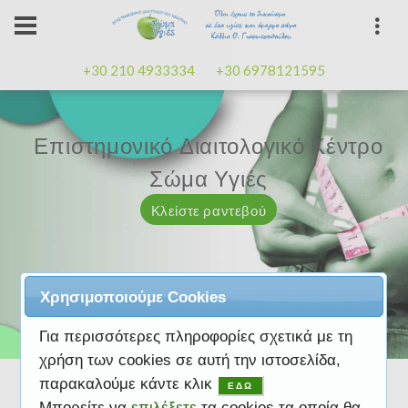
+30 210 4933334
+30 6978121595
Επιστημονικό Διαιτολογικό Κέντρο
Επιστημονικό Διαιτολογικό Κέντρο
Επαγγελματισμός, εμπειρία
Επαγγελματισμός, εμπειρία
Μαζί μας μπορείτε
καλή
καλή
Σώμα Υγιές
Σώμα Υγιές
διάθεση
διάθεση
Κλείστε ραντεβού
Κλείστε ραντεβού
Κλείστε ραντεβού
Κλείστε ραντεβού
Κλείστε ραντεβού
Χρησιμοποιούμε Cookies
Για περισσότερες πληροφορίες σχετικά με τη
χρήση των cookies σε αυτή την ιστοσελίδα,
παρακαλούμε κάντε κλικ
ΕΔΩ
Μπορείτε να
επιλέξετε
τα cookies τα οποία θα