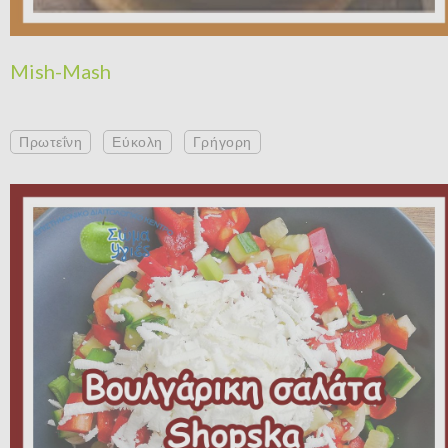
Mish-Mash
Πρωτεΐνη
Εύκολη
Γρήγορη