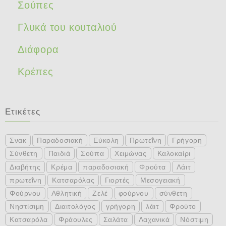
Σούπες
Γλυκά του κουταλιού
Διάφορα
Κρέπες
Ετικέτες
Σνακ
Παραδοσιακή
Εύκολη
Πρωτεΐνη
Γρήγορη
Σύνθετη
Παιδιά
Σούπα
Χειμώνας
Καλοκαίρι
Διαβήτης
Κρέμα
παραδοσιακή
Φρούτα
Λάιτ
πρωτεΐνη
Κατσαρόλας
Γιορτές
Μεσογειακή
Φούρνου
Αθλητική
Ζελέ
φούρνου
σύνθετη
Νηστίσιμη
Διαιτολόγος
γρήγορη
λάιτ
Φρούτο
Κατσαρόλα
Φράουλες
Σαλάτα
Λαχανικά
Νόστιμη