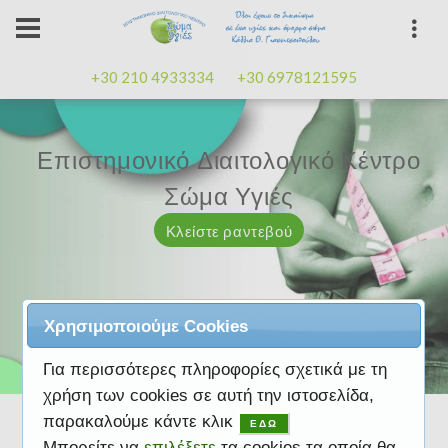
+30 210 4933334
+30 6978121595
Επιστημονικό Διαιτολογικό Κέντρο
Επιστημονικό Διαιτολογικό Κέντρο
Επαγγελματισμός, εμπειρία
Επαγγελματισμός, εμπειρία
Μαζί μας μπορείτε
καλή
καλή
Σώμα Υγιές
Σώμα Υγιές
διάθεση
διάθεση
Κλείστε ραντεβού
Κλείστε ραντεβού
Κλείστε ραντεβού
Κλείστε ραντεβού
Κλείστε ραντεβού
Χρησιμοποιούμε Cookies
Για περισσότερες πληροφορίες σχετικά με τη
χρήση των cookies σε αυτή την ιστοσελίδα,
παρακαλούμε κάντε κλικ
ΕΔΩ
Μπορείτε να
επιλέξετε
τα cookies τα οποία θα