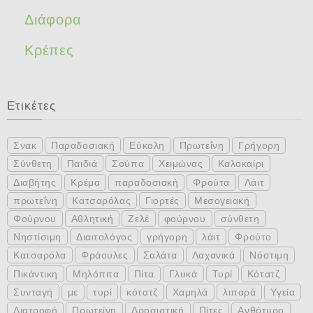
Διάφορα
Κρέπες
Ετικέτες
Σνακ
Παραδοσιακή
Εύκολη
Πρωτεΐνη
Γρήγορη
Σύνθετη
Παιδιά
Σούπα
Χειμώνας
Καλοκαίρι
Διαβήτης
Κρέμα
παραδοσιακή
Φρούτα
Λάιτ
πρωτεΐνη
Κατσαρόλας
Γιορτές
Μεσογειακή
Φούρνου
Αθλητική
Ζελέ
φούρνου
σύνθετη
Νηστίσιμη
Διαιτολόγος
γρήγορη
λάιτ
Φρούτο
Κατσαρόλα
Φράουλες
Σαλάτα
Λαχανικά
Νόστιμη
Πικάντικη
Μηλόπιτα
Πίτα
Γλυκά
Τυρί
Κότατζ
Συνταγή
με
τυρί
κότατζ
Χαμηλά
λιπαρά
Υγεία
Διατροφή
Πρωτείνη
Δροσιστική
Πίτες
Ανθότυρο