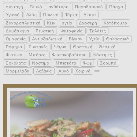
συνταγή
Γλυκό
ανθότυρο
Παραδοσιακό
Πάσχα
Υγιεινή
Αλόη
Πρωινό
Τάρτα
Δίαιτα
Ζαχαροπλαστική
Κέικ
υγεία
Δροσερή
Κοτόπουλο
Δαμάσκηνα
Γευστική
Φυτοφαγία
Σαλάτες
Ωμοφαγία
Αντιοξειδωτική
Βίγκαν
Υγεία
Θαλασσινά
Ρόφημα
Συνταγές
Ψάρια
Θρεπτική
Θεπτική
Φιστίκια
Μπάρες
Φυστικοβούτυρο
Νόστιμες
Σοκολάτα
Νόστιμα
Μπισκότα
Ψωμί
Σορμπέ
Μαρμελάδα
Λαζάνια
Αυγό
Χοιρινό