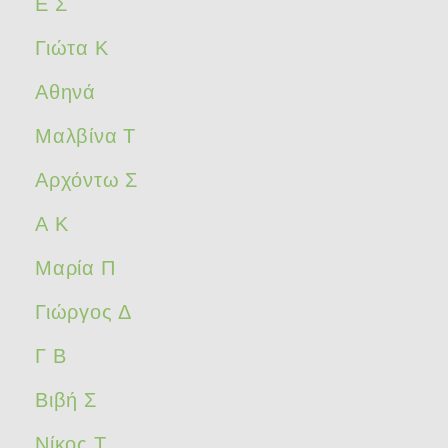
Ε Σ
Γιώτα Κ
Αθηνά
Μαλβίνα Τ
Αρχόντω Σ
Α Κ
Μαρία Π
Γιώργος Δ
Γ Β
Βιβή Σ
Νίκος Τ