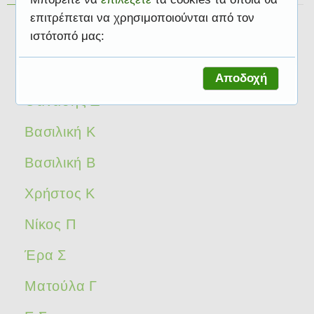
επιτρέπεται να χρησιμοποιούνται από τον
Βαρβάρα Π
ιστότοπό μας:
Μαρία Ε
Αποδοχή
Θανάσης Δ
Βασιλική Κ
Βασιλική Β
Χρήστος Κ
Νίκος Π
Έρα Σ
Ματούλα Γ