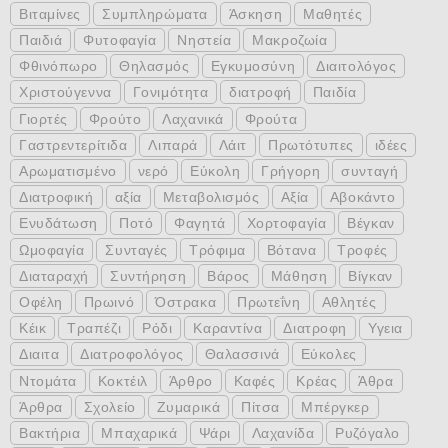
Βιταμίνες
Συμπληρώματα
Άσκηση
Μαθητές
Παιδιά
Φυτοφαγία
Νηστεία
Μακροζωία
Φθινόπωρο
Θηλασμός
Εγκυμοσύνη
Διαιτολόγος
Χριστούγεννα
Γονιμότητα
διατροφή
Παιδία
Γιορτές
Φρούτο
Λαχανικά
Φρούτα
Γαστρεντερίτιδα
Λιπαρά
Λάιτ
Πρωτότυπες
ιδέες
Αρωματισμένο
νερό
Εύκολη
Γρήγορη
συνταγή
Διατροφική
αξία
Μεταβολισμός
Αξία
Αβοκάντο
Ενυδάτωση
Ποτό
Φαγητά
Χορτοφαγία
Βέγκαν
Ωμοφαγία
Συνταγές
Τρόφιμα
Βότανα
Τροφές
Διαταραχή
Συντήρηση
Βάρος
Μάθηση
Βίγκαν
Οφέλη
Πρωινό
Όστρακα
Πρωτεΐνη
Αθλητές
Κέικ
Τραπέζι
Ρόδι
Καραντίνα
Διατροφη
Υγεια
Διαιτα
Διατροφολόγος
Θαλασσινά
Εύκολες
Ντομάτα
Κοκτέιλ
Άρθρο
Καφές
Κρέας
Άθρα
Άρθρα
Σχολείο
Ζυμαρικά
Πίτσα
Μπέργκερ
Βακτήρια
Μπαχαρικά
Ψάρι
Λαχανίδα
Ρυζόγαλο