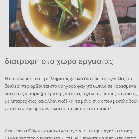
διατροφή στο χώρο εργασίας
Η επιδείνωση του προβλήματος ξεκινά όταν οι παραγγελίες στη
δουλειά περιορίζονται στο γρήγορο φαγητό υψηλό σε κορεσμένα
και τρανς λιπαρά (μπέργκερ, πατάτες τηγανιτές, πίτσα, σάντουιτς
με λιπαρές σως και αλλαντικά) και τα μόνα σνακ που μεσολαβούν
μεταξύ των γευμάτων είναι τα μπισκότα και τα τσιπς!
Δεν είναι καθόλου δύσκολο να οργανώσετε την εργασιακή σας
μέρα κατά τέτοιο τρόπο έτσι ώστε να μπορείτε να εντάξετε και την