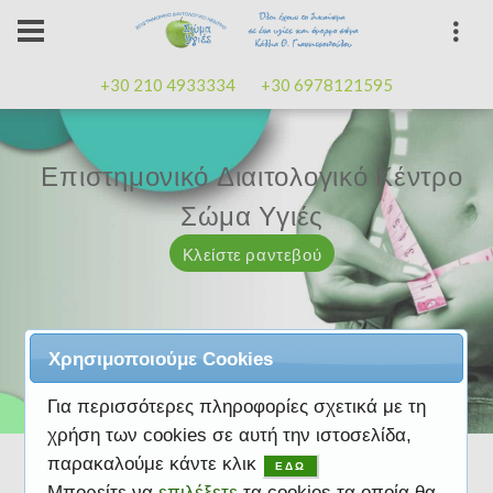
+30 210 4933334
+30 6978121595
Επιστημονικό Διαιτολογικό Κέντρο
Επιστημονικό Διαιτολογικό Κέντρο
Επαγγελματισμός, εμπειρία
Επαγγελματισμός, εμπειρία
Μαζί μας μπορείτε
καλή
καλή
Σώμα Υγιές
Σώμα Υγιές
διάθεση
διάθεση
Κλείστε ραντεβού
Κλείστε ραντεβού
Κλείστε ραντεβού
Κλείστε ραντεβού
Κλείστε ραντεβού
Χρησιμοποιούμε Cookies
Για περισσότερες πληροφορίες σχετικά με τη
χρήση των cookies σε αυτή την ιστοσελίδα,
παρακαλούμε κάντε κλικ
ΕΔΩ
Μπορείτε να
επιλέξετε
τα cookies τα οποία θα