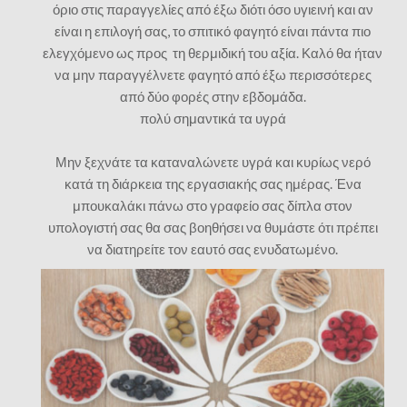
όριο στις παραγγελίες από έξω διότι όσο υγιεινή και αν
είναι η επιλογή σας, το σπιτικό φαγητό είναι πάντα πιο
ελεγχόμενο ως προς τη θερμιδική του αξία. Καλό θα ήταν
να μην παραγγέλνετε φαγητό από έξω περισσότερες
από δύο φορές στην εβδομάδα.
πολύ σημαντικά τα υγρά
Μην ξεχνάτε τα καταναλώνετε υγρά και κυρίως νερό
κατά τη διάρκεια της εργασιακής σας ημέρας. Ένα
μπουκαλάκι πάνω στο γραφείο σας δίπλα στον
υπολογιστή σας θα σας βοηθήσει να θυμάστε ότι πρέπει
να διατηρείτε τον εαυτό σας ενυδατωμένο.