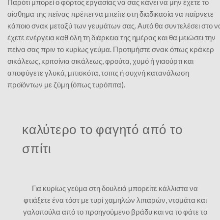
Παρότι μπορεί ο φόρτος εργασίας να σας κάνει να μην έχετε το
αίσθημα της πείνας πρέπει να μπείτε στη διαδικασία να παίρνετε
κάποιο σνακ μεταξύ των γευμάτων σας. Αυτό θα συντελέσει στο ν
έχετε ενέργεια καθ όλη τη διάρκεια της ημέρας και θα μειώσει την
πείνα σας πριν το κυρίως γεύμα. Προτιμήστε σνακ όπως κράκερ
σικάλεως, κριτσίνια σικάλεως, φρούτα, χυμό ή γιαούρτι και
αποφύγετε γλυκά, μπισκότα, τσιπς ή συχνή κατανάλωση
προϊόντων με ζύμη (όπως τυρόπιτα).
καλύτερο το φαγητό από το
σπίτι
Για κυρίως γεύμα στη δουλειά μπορείτε κάλλιστα να
φτιάξετε ένα τόστ με τυρί χαμηλών λιπαρών, ντομάτα και
γαλοπούλα από το προηγούμενο βράδυ και να το φάτε το