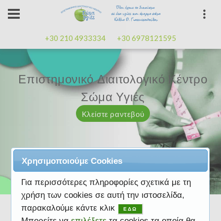
+30 210 4933334
+30 6978121595
Επιστημονικό Διαιτολογικό Κέντρο
Επιστημονικό Διαιτολογικό Κέντρο
Επαγγελματισμός, εμπειρία
Επαγγελματισμός, εμπειρία
Μαζί μας μπορείτε
καλή
καλή
Σώμα Υγιές
Σώμα Υγιές
διάθεση
διάθεση
Κλείστε ραντεβού
Κλείστε ραντεβού
Κλείστε ραντεβού
Κλείστε ραντεβού
Κλείστε ραντεβού
Χρησιμοποιούμε Cookies
Για περισσότερες πληροφορίες σχετικά με τη
χρήση των cookies σε αυτή την ιστοσελίδα,
παρακαλούμε κάντε κλικ
ΕΔΩ
Μπορείτε να
επιλέξετε
τα cookies τα οποία θα