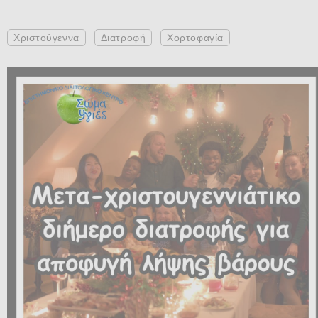
Χριστούγεννα
Διατροφή
Χορτοφαγία