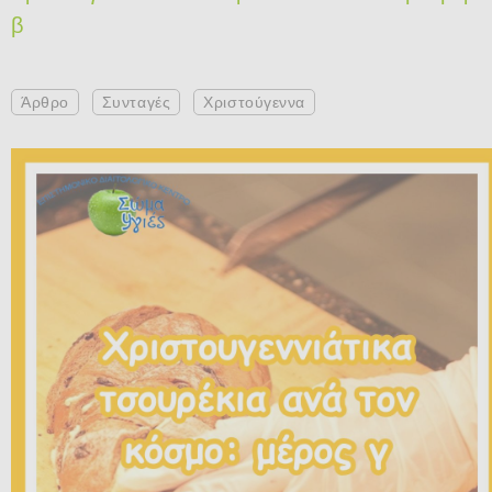
β
Άρθρο
Συνταγές
Χριστούγεννα