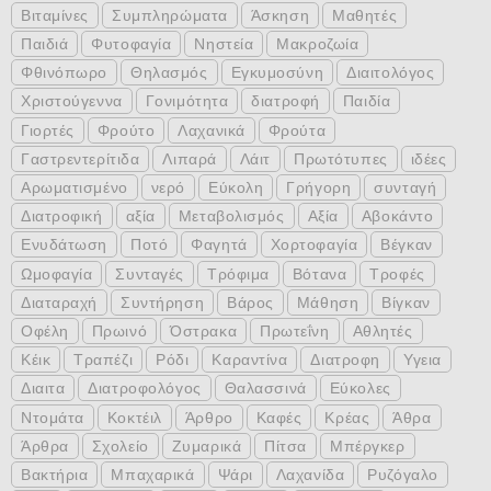
Βιταμίνες
Συμπληρώματα
Άσκηση
Μαθητές
Παιδιά
Φυτοφαγία
Νηστεία
Μακροζωία
Φθινόπωρο
Θηλασμός
Εγκυμοσύνη
Διαιτολόγος
Χριστούγεννα
Γονιμότητα
διατροφή
Παιδία
Γιορτές
Φρούτο
Λαχανικά
Φρούτα
Γαστρεντερίτιδα
Λιπαρά
Λάιτ
Πρωτότυπες
ιδέες
Αρωματισμένο
νερό
Εύκολη
Γρήγορη
συνταγή
Διατροφική
αξία
Μεταβολισμός
Αξία
Αβοκάντο
Ενυδάτωση
Ποτό
Φαγητά
Χορτοφαγία
Βέγκαν
Ωμοφαγία
Συνταγές
Τρόφιμα
Βότανα
Τροφές
Διαταραχή
Συντήρηση
Βάρος
Μάθηση
Βίγκαν
Οφέλη
Πρωινό
Όστρακα
Πρωτεΐνη
Αθλητές
Κέικ
Τραπέζι
Ρόδι
Καραντίνα
Διατροφη
Υγεια
Διαιτα
Διατροφολόγος
Θαλασσινά
Εύκολες
Ντομάτα
Κοκτέιλ
Άρθρο
Καφές
Κρέας
Άθρα
Άρθρα
Σχολείο
Ζυμαρικά
Πίτσα
Μπέργκερ
Βακτήρια
Μπαχαρικά
Ψάρι
Λαχανίδα
Ρυζόγαλο