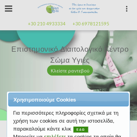
+30 210 4933334
+30 6978121595
Επιστημονικό Διαιτολογικό Κέντρο
Επιστημονικό Διαιτολογικό Κέντρο
Επαγγελματισμός, εμπειρία
Επαγγελματισμός, εμπειρία
Μαζί μας μπορείτε
καλή
καλή
Σώμα Υγιές
Σώμα Υγιές
διάθεση
διάθεση
Κλείστε ραντεβού
Κλείστε ραντεβού
Κλείστε ραντεβού
Κλείστε ραντεβού
Κλείστε ραντεβού
Χρησιμοποιούμε Cookies
Για περισσότερες πληροφορίες σχετικά με τη
χρήση των cookies σε αυτή την ιστοσελίδα,
παρακαλούμε κάντε κλικ
ΕΔΩ
Μπορείτε να
επιλέξετε
τα cookies τα οποία θα