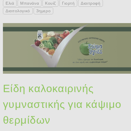
Ελιά
Μπανάνα
Κουίζ
Γιορτή
Διαιτροφή
Διαιτολογικό
3ημερο
Είδη καλοκαιρινής
γυμναστικής για κάψιμο
θερμίδων