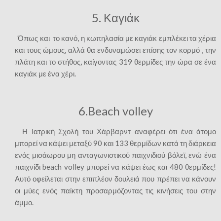
5. Καγιάκ
Όπως και το κανό, η κωπηλασία με καγιάκ εμπλέκει τα χέρια
και τους ώμους, αλλά θα ενδυναμώσει επίσης τον κορμό , την
πλάτη και το στήθος, καίγοντας 319 θερμίδες την ώρα σε ένα
καγιάκ με ένα χέρι.
6.Beach volley
Η Ιατρική Σχολή του Χάρβαρντ αναφέρει ότι ένα άτομο
μπορεί να κάψει μεταξύ 90 και 133 θερμίδων κατά τη διάρκεια
ενός μισάωρου μη ανταγωνιστικού παιχνιδιού βόλεϊ, ενώ ένα
παιχνίδι beach volley μπορεί να κάψει έως και 480 θερμίδες!
Αυτό οφείλεται στην επιπλέον δουλειά που πρέπει να κάνουν
οι μύες ενός παίκτη προσαρμόζοντας τις κινήσεις του στην
άμμο.