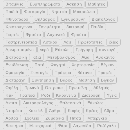
Βιταμίνες
Συμπληρώματα
Άσκηση
Μαθητές
Παιδιά
Φυτοφαγία
Νηστεία
Μακροζωία
Φθινόπωρο
Θηλασμός
Εγκυμοσύνη
Διαιτολόγος
Χριστούγεννα
Γονιμότητα
διατροφή
Παιδία
Γιορτές
Φρούτο
Λαχανικά
Φρούτα
Γαστρεντερίτιδα
Λιπαρά
Λάιτ
Πρωτότυπες
ιδέες
Αρωματισμένο
νερό
Εύκολη
Γρήγορη
συνταγή
Διατροφική
αξία
Μεταβολισμός
Αξία
Αβοκάντο
Ενυδάτωση
Ποτό
Φαγητά
Χορτοφαγία
Βέγκαν
Ωμοφαγία
Συνταγές
Τρόφιμα
Βότανα
Τροφές
Διαταραχή
Συντήρηση
Βάρος
Μάθηση
Βίγκαν
Οφέλη
Πρωινό
Όστρακα
Πρωτεΐνη
Αθλητές
Κέικ
Τραπέζι
Ρόδι
Καραντίνα
Διατροφη
Υγεια
Διαιτα
Διατροφολόγος
Θαλασσινά
Εύκολες
Ντομάτα
Κοκτέιλ
Άρθρο
Καφές
Κρέας
Άθρα
Άρθρα
Σχολείο
Ζυμαρικά
Πίτσα
Μπέργκερ
Βακτήρια
Μπαχαρικά
Ψάρι
Λαχανίδα
Ρυζόγαλο