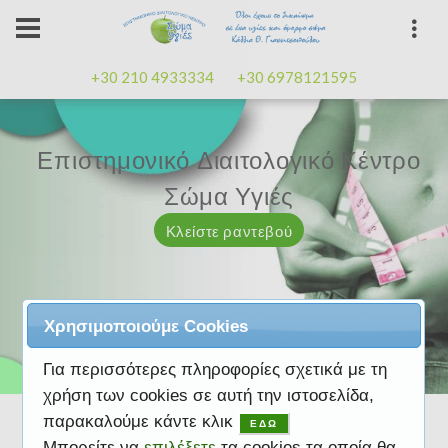
+30 210 4933334
+30 6978121595
Επιστημονικό Διαιτολογικό Κέντρο
Επιστημονικό Διαιτολογικό Κέντρο
Επαγγελματισμός, εμπειρία
Επαγγελματισμός, εμπειρία
Μαζί μας μπορείτε
καλή
καλή
Σώμα Υγιές
Σώμα Υγιές
διάθεση
διάθεση
Κλείστε ραντεβού
Κλείστε ραντεβού
Κλείστε ραντεβού
Κλείστε ραντεβού
Κλείστε ραντεβού
Χρησιμοποιούμε Cookies
Για περισσότερες πληροφορίες σχετικά με τη
χρήση των cookies σε αυτή την ιστοσελίδα,
παρακαλούμε κάντε κλικ
ΕΔΩ
Μπορείτε να
επιλέξετε
τα cookies τα οποία θα