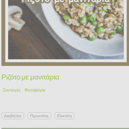
Ριζότο με μανιτάρια
Συνταγές
Φυτοφαγία
Διαβήτης
Πρωτεΐνη
Εύκολη