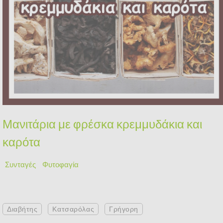
Μανιτάρια με φρέσκα κρεμμυδάκια και
καρότα
Συνταγές
Φυτοφαγία
Διαβήτης
Κατσαρόλας
Γρήγορη