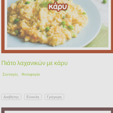
Πιάτο λαχανικών με κάρυ
Συνταγές
Φυτοφαγία
Διαβήτης
Εύκολη
Γρήγορη