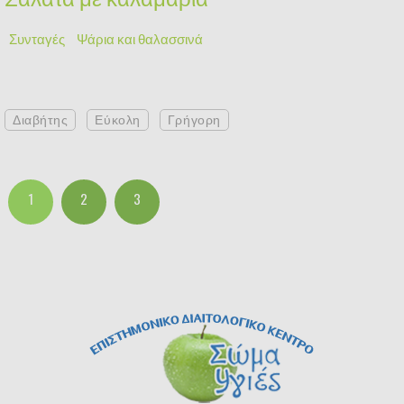
Συνταγές
Ψάρια και θαλασσινά
Διαβήτης
Εύκολη
Γρήγορη
1
2
3