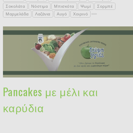
Σοκολάτα
Νόστιμα
Μπισκότα
Ψωμί
Σορμπέ
Μαρμελάδα
Λαζάνια
Αυγό
Χοιρινό
Pancakes με μέλι και
καρύδια