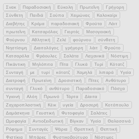
Σνακ
Παραδοσιακή
Εύκολη
Πρωτεΐνη
Γρήγορη
Σύνθετη
Παιδιά
Σούπα
Χειμώνας
Καλοκαίρι
Διαβήτης
Κρέμα
παραδοσιακή
Φρούτα
Λάιτ
πρωτεΐνη
Κατσαρόλας
Γιορτές
Μεσογειακή
Φούρνου
Αθλητική
Ζελέ
φούρνου
σύνθετη
Νηστίσιμη
Διαιτολόγος
γρήγορη
λάιτ
Φρούτο
Κατσαρόλα
Φράουλες
Σαλάτα
Λαχανικά
Νόστιμη
Πικάντικη
Μηλόπιτα
Πίτα
Γλυκά
Τυρί
Κότατζ
Συνταγή
με
τυρί
κότατζ
Χαμηλά
λιπαρά
Υγεία
Διατροφή
Πρωτείνη
Δροσιστική
Πίτες
Ανθότυρο
συνταγή
Γλυκό
ανθότυρο
Παραδοσιακό
Πάσχα
Υγιεινή
Αλόη
Πρωινό
Τάρτα
Δίαιτα
Ζαχαροπλαστική
Κέικ
υγεία
Δροσερή
Κοτόπουλο
Δαμάσκηνα
Γευστική
Φυτοφαγία
Σαλάτες
Ωμοφαγία
Αντιοξειδωτική
Βίγκαν
Υγεία
Θαλασσινά
Ρόφημα
Συνταγές
Ψάρια
Θρεπτική
Θεπτική
Φιστίκια
Μπάρες
Φυστικοβούτυρο
Νόστιμες