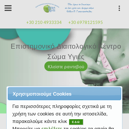
+30 210 4933334
+30 6978121595
Επιστημονικό Διαιτολογικό Κέντρο
Επιστημονικό Διαιτολογικό Κέντρο
Επαγγελματισμός, εμπειρία
Επαγγελματισμός, εμπειρία
Μαζί μας μπορείτε
καλή
καλή
Σώμα Υγιές
Σώμα Υγιές
διάθεση
διάθεση
Κλείστε ραντεβού
Κλείστε ραντεβού
Κλείστε ραντεβού
Κλείστε ραντεβού
Κλείστε ραντεβού
Χρησιμοποιούμε Cookies
Για περισσότερες πληροφορίες σχετικά με τη
χρήση των cookies σε αυτή την ιστοσελίδα,
παρακαλούμε κάντε κλικ
ΕΔΩ
Μπορείτε να
επιλέξετε
τα cookies τα οποία θα