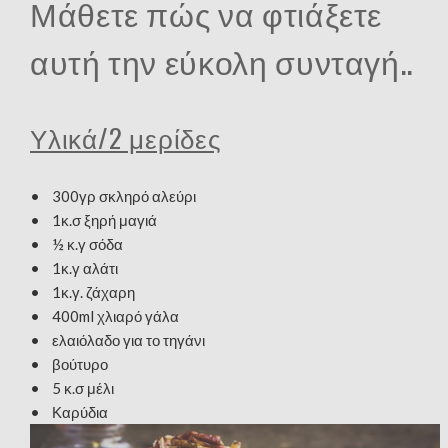
Μάθετε πώς να φτιάξετε
αυτή την εύκολη συνταγή..
Υλικά/2 μερίδες
• 300γρ σκληρό αλεύρι
• 1κ.σ ξηρή μαγιά
• ½ κ.γ σόδα
• 1κ.γ αλάτι
• 1κ.γ. ζάχαρη
• 400ml χλιαρό γάλα
• ελαιόλαδο για το τηγάνι
• βούτυρο
• 5 κ.σ μέλι
• Καρύδια