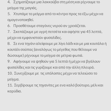
4. Σχηματίζουμε μια λακκούβα στη μέση και ρίχνουμε το
μείγμα της μαγιάς.
5. Χτυπάμε το μείγμα από το κέντρο προς τα έξω μέχρι να
ομογενοποιηθεί.
6. Προσθέτουμε σταγόνες νερού αν χρειάζεται.
7. Σκεπάζουμε με υγρή πετσέτα και αφήστε για 45 λεπτά,
μέχρι να εμφανιστούν φυσαλίδες.
8. Σε ενα τηγάνι αλείφουμε με λίγο λάδι και με μια κουτάλα ή
κουτάλι σούπας (αναλόγως το μέγεθος που θέλουμε να
δώσουμε) ρίχνουμε το μείγμα σε μέτρια φωτιά.
9. Αφήνουμε να ψηθούν για 5 λεπτά ή μέχρι να βγάλουν
φυσαλίδες και τις γυρίζουμε και από την άλλη πλευρά.
10. Συνεχίζουμε με τις υπόλοιπες μέχρι να τελειώσει το
μείγμα.
11. Σερβίρουμε τις τηγανίτες με ενα καλό βούτυρο, μέλι και
καρύδια.