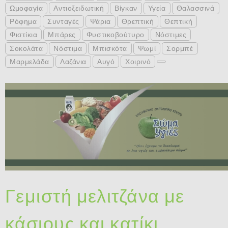
Ωμοφαγία
Αντιοξειδωτική
Βίγκαν
Υγεία
Θαλασσινά
Ρόφημα
Συνταγές
Ψάρια
Θρεπτική
Θεπτική
Φιστίκια
Μπάρες
Φυστικοβούτυρο
Νόστιμες
Σοκολάτα
Νόστιμα
Μπισκότα
Ψωμί
Σορμπέ
Μαρμελάδα
Λαζάνια
Αυγό
Χοιρινό
Γεμιστή μελιτζάνα με
κάσιους και κατίκι