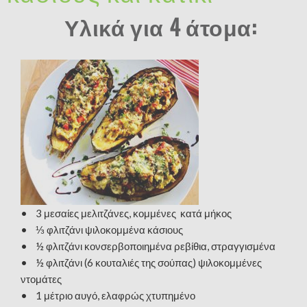
Υλικά για 4 άτομα:
• 3 μεσαίες μελιτζάνες, κομμένες κατά μήκος
• ⅓ φλιτζάνι ψιλοκομμένα κάσιους
• ½ φλιτζάνι κονσερβοποιημένα ρεβίθια, στραγγισμένα
• ½ φλιτζάνι (6 κουταλιές της σούπας) ψιλοκομμένες
ντομάτες
• 1 μέτριο αυγό, ελαφρώς χτυπημένο