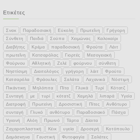
Ετικέτες
Σνακ
Παραδοσιακή
Εύκολη
Πρωτεΐνη
Γρήγορη
Σύνθετη
Παιδιά
Σούπα
Χειμώνας
Καλοκαίρι
Διαβήτης
Κρέμα
παραδοσιακή
Φρούτα
Λάιτ
πρωτεΐνη
Κατσαρόλας
Γιορτές
Μεσογειακή
Φούρνου
Αθλητική
Ζελέ
φούρνου
σύνθετη
Νηστίσιμη
Διαιτολόγος
γρήγορη
λάιτ
Φρούτο
Κατσαρόλα
Φράουλες
Σαλάτα
Λαχανικά
Νόστιμη
Πικάντικη
Μηλόπιτα
Πίτα
Γλυκά
Τυρί
Κότατζ
Συνταγή
με
τυρί
κότατζ
Χαμηλά
λιπαρά
Υγεία
Διατροφή
Πρωτείνη
Δροσιστική
Πίτες
Ανθότυρο
συνταγή
Γλυκό
ανθότυρο
Παραδοσιακό
Πάσχα
Υγιεινή
Αλόη
Πρωινό
Τάρτα
Δίαιτα
Ζαχαροπλαστική
Κέικ
υγεία
Δροσερή
Κοτόπουλο
Δαμάσκηνα
Γευστική
Φυτοφαγία
Σαλάτες