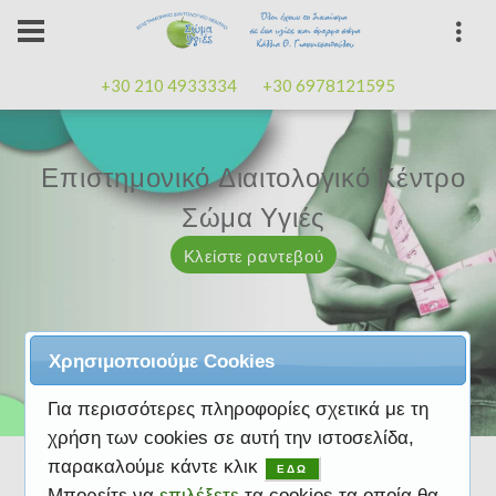
+30 210 4933334
+30 6978121595
Επιστημονικό Διαιτολογικό Κέντρο
Επιστημονικό Διαιτολογικό Κέντρο
Επαγγελματισμός, εμπειρία
Επαγγελματισμός, εμπειρία
Μαζί μας μπορείτε
καλή
καλή
Σώμα Υγιές
Σώμα Υγιές
διάθεση
διάθεση
Κλείστε ραντεβού
Κλείστε ραντεβού
Κλείστε ραντεβού
Κλείστε ραντεβού
Κλείστε ραντεβού
Χρησιμοποιούμε Cookies
Για περισσότερες πληροφορίες σχετικά με τη
χρήση των cookies σε αυτή την ιστοσελίδα,
παρακαλούμε κάντε κλικ
ΕΔΩ
Μπορείτε να
επιλέξετε
τα cookies τα οποία θα