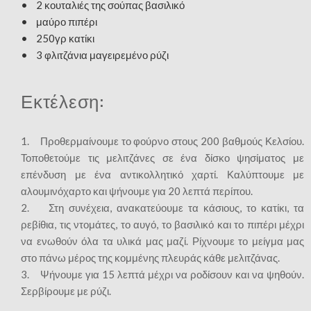
• 2 κουταλιές της σούπας βασιλικό
• μαύρο πιπέρι
• 250γρ κατίκι
• 3 φλιτζάνια μαγειρεμένο ρύζι
Εκτέλεση:
1. Προθερμαίνουμε το φούρνο στους 200 βαθμούς Κελσίου.
Τοποθετούμε τις μελιτζάνες σε ένα δίσκο ψησίματος με
επένδυση με ένα αντικολλητικό χαρτί. Καλύπτουμε με
αλουμινόχαρτο και ψήνουμε για 20 λεπτά περίπου.
2. Στη συνέχεια, ανακατεύουμε τα κάσιους, το κατίκι, τα
ρεβίθια, τις ντομάτες, το αυγό, το βασιλικό και το πιπέρι μέχρι
να ενωθούν όλα τα υλικά μας μαζί. Ρίχνουμε το μείγμα μας
στο πάνω μέρος της κομμένης πλευράς κάθε μελιτζάνας.
3. Ψήνουμε για 15 λεπτά μέχρι να ροδίσουν και να ψηθούν.
Σερβίρουμε με ρύζι.