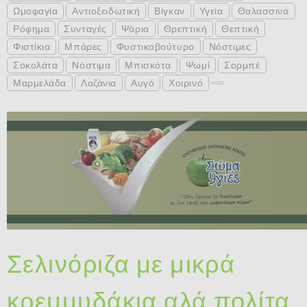
Ωμοφαγία
Αντιοξειδωτική
Βίγκαν
Υγεία
Θαλασσινά
Ρόφημα
Συνταγές
Ψάρια
Θρεπτική
Θεπτική
Φιστίκια
Μπάρες
Φυστικοβούτυρο
Νόστιμες
Σοκολάτα
Νόστιμα
Μπισκότα
Ψωμί
Σορμπέ
Μαρμελάδα
Λαζάνια
Αυγό
Χοιρινό
Σελινόριζα με μικρά
κρεμμυδάκια αλά πολίτα