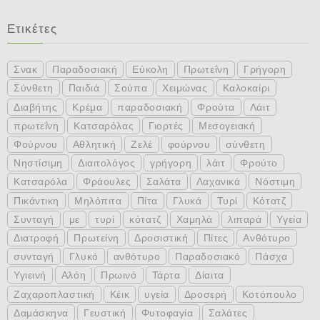
Ετικέτες
Σνακ
Παραδοσιακή
Εύκολη
Πρωτεΐνη
Γρήγορη
Σύνθετη
Παιδιά
Σούπα
Χειμώνας
Καλοκαίρι
Διαβήτης
Κρέμα
παραδοσιακή
Φρούτα
Λάιτ
πρωτεΐνη
Κατσαρόλας
Γιορτές
Μεσογειακή
Φούρνου
Αθλητική
Ζελέ
φούρνου
σύνθετη
Νηστίσιμη
Διαιτολόγος
γρήγορη
λάιτ
Φρούτο
Κατσαρόλα
Φράουλες
Σαλάτα
Λαχανικά
Νόστιμη
Πικάντικη
Μηλόπιτα
Πίτα
Γλυκά
Τυρί
Κότατζ
Συνταγή
με
τυρί
κότατζ
Χαμηλά
λιπαρά
Υγεία
Διατροφή
Πρωτείνη
Δροσιστική
Πίτες
Ανθότυρο
συνταγή
Γλυκό
ανθότυρο
Παραδοσιακό
Πάσχα
Υγιεινή
Αλόη
Πρωινό
Τάρτα
Δίαιτα
Ζαχαροπλαστική
Κέικ
υγεία
Δροσερή
Κοτόπουλο
Δαμάσκηνα
Γευστική
Φυτοφαγία
Σαλάτες