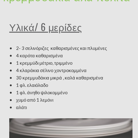
Υλικά/ 6 μερίδες
• 2- 3 σελινόριζες καθαρισμένες και πλυμένες
• 4 καρότα καθαρισμένα
• 1 κρεμμύδι μέτριο, τριμμένο
• 4 κλαράκια σέλινο χοντροκομμένα
• 30 κρεμμυδάκια μικρά , καλά καθαρισμένα
• 1 φλ. ελαιόλαδο
• 1 φλ. άνηθο ψιλοκομμένο
• χυμό από 1 λεμόνι
• αλάτι