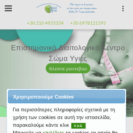
+30 210 4933334
+30 6978121595
Επιστημονικό Διαιτολογικό Κέντρο
Επιστημονικό Διαιτολογικό Κέντρο
Επαγγελματισμός, εμπειρία
Επαγγελματισμός, εμπειρία
Μαζί μας μπορείτε
καλή
καλή
Σώμα Υγιές
Σώμα Υγιές
διάθεση
διάθεση
Κλείστε ραντεβού
Κλείστε ραντεβού
Κλείστε ραντεβού
Κλείστε ραντεβού
Κλείστε ραντεβού
Χρησιμοποιούμε Cookies
Για περισσότερες πληροφορίες σχετικά με τη
χρήση των cookies σε αυτή την ιστοσελίδα,
παρακαλούμε κάντε κλικ
ΕΔΩ
Μπορείτε να
επιλέξετε
τα cookies τα οποία θα