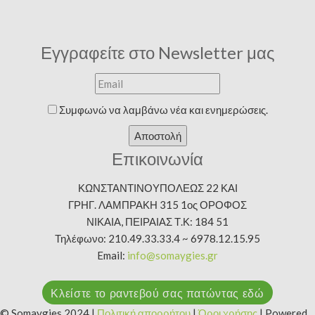
Εγγραφείτε στο Newsletter μας
Συμφωνώ να λαμβάνω νέα και ενημερώσεις.
Αποστολή
Επικοινωνία
ΚΩΝΣΤΑΝΤΙΝΟΥΠΟΛΕΩΣ 22 ΚΑΙ
ΓΡΗΓ. ΛΑΜΠΡΑΚΗ 315 1ος ΟΡΟΦΟΣ
ΝΙΚΑΙΑ, ΠΕΙΡΑΙΑΣ Τ.Κ: 184 51
Τηλέφωνο: 210.49.33.33.4 ~ 6978.12.15.95
Email:
info@somaygies.gr
Κλείστε το ραντεβού σας πατώντας εδώ
© Somaygies 2024 |
Πολιτική απορρήτου
|
Όροι χρήσης
| Powered