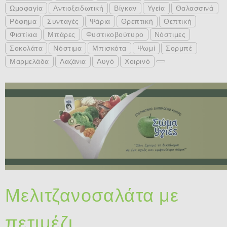
Ωμοφαγία
Αντιοξειδωτική
Βίγκαν
Υγεία
Θαλασσινά
Ρόφημα
Συνταγές
Ψάρια
Θρεπτική
Θεπτική
Φιστίκια
Μπάρες
Φυστικοβούτυρο
Νόστιμες
Σοκολάτα
Νόστιμα
Μπισκότα
Ψωμί
Σορμπέ
Μαρμελάδα
Λαζάνια
Αυγό
Χοιρινό
Μελιτζανοσαλάτα με
πετιμέζι