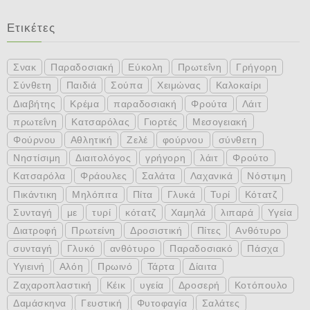
Ετικέτες
Σνακ
Παραδοσιακή
Εύκολη
Πρωτεΐνη
Γρήγορη
Σύνθετη
Παιδιά
Σούπα
Χειμώνας
Καλοκαίρι
Διαβήτης
Κρέμα
παραδοσιακή
Φρούτα
Λάιτ
πρωτεΐνη
Κατσαρόλας
Γιορτές
Μεσογειακή
Φούρνου
Αθλητική
Ζελέ
φούρνου
σύνθετη
Νηστίσιμη
Διαιτολόγος
γρήγορη
λάιτ
Φρούτο
Κατσαρόλα
Φράουλες
Σαλάτα
Λαχανικά
Νόστιμη
Πικάντικη
Μηλόπιτα
Πίτα
Γλυκά
Τυρί
Κότατζ
Συνταγή
με
τυρί
κότατζ
Χαμηλά
λιπαρά
Υγεία
Διατροφή
Πρωτείνη
Δροσιστική
Πίτες
Ανθότυρο
συνταγή
Γλυκό
ανθότυρο
Παραδοσιακό
Πάσχα
Υγιεινή
Αλόη
Πρωινό
Τάρτα
Δίαιτα
Ζαχαροπλαστική
Κέικ
υγεία
Δροσερή
Κοτόπουλο
Δαμάσκηνα
Γευστική
Φυτοφαγία
Σαλάτες