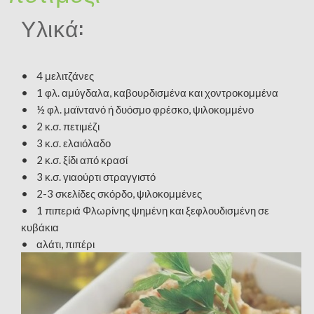
Υλικά:
• 4 μελιτζάνες
• 1 φλ. αμύγδαλα, καβουρδισμένα και χοντροκομμένα
• ½ φλ. μαϊντανό ή δυόσμο φρέσκο, ψιλοκομμένο
• 2 κ.σ. πετιμέζι
• 3 κ.σ. ελαιόλαδο
• 2 κ.σ. ξίδι από κρασί
• 3 κ.σ. γιαούρτι στραγγιστό
• 2-3 σκελίδες σκόρδο, ψιλοκομμένες
• 1 πιπεριά Φλωρίνης ψημένη και ξεφλουδισμένη σε
κυβάκια
• αλάτι, πιπέρι