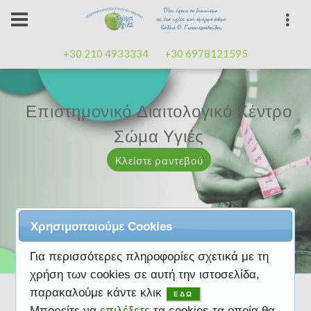
+30 210 4933334
+30 6978121595
Επιστημονικό Διαιτολογικό Κέντρο
Επιστημονικό Διαιτολογικό Κέντρο
Επαγγελματισμός, εμπειρία
Επαγγελματισμός, εμπειρία
Μαζί μας μπορείτε
καλή
καλή
Σώμα Υγιές
Σώμα Υγιές
διάθεση
διάθεση
Κλείστε ραντεβού
Κλείστε ραντεβού
Κλείστε ραντεβού
Κλείστε ραντεβού
Κλείστε ραντεβού
Χρησιμοποιούμε Cookies
Για περισσότερες πληροφορίες σχετικά με τη
χρήση των cookies σε αυτή την ιστοσελίδα,
παρακαλούμε κάντε κλικ
ΕΔΩ
Μπορείτε να
επιλέξετε
τα cookies τα οποία θα