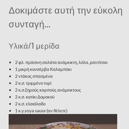
Δοκιμάστε αυτή την εύκολη
συνταγή...
Υλικά/1 μερίδα
• 2 φλ. πράσινη σαλάτα ανάμεικτη, λόλα, ραντίτσιο
• 1 μικρή κονσέρβα Καλαμπόκι
• 2 ντάκος σπασμένα
• 2 κ.σ. τριμμένο τυρί
• 2 κ.σ.ξηρούς καρπούς ανάμεικτους
• 2 κ.σ. κατίκι Δομοκού
• 2 κ.σ. ελαιόλαδο
• 1 κ.γ.soya sause (αν θέλετε)