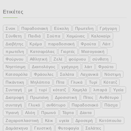
Ετικέτες
Σνακ
Παραδοσιακή
Εύκολη
Πρωτεΐνη
Γρήγορη
Σύνθετη
Παιδιά
Σούπα
Χειμώνας
Καλοκαίρι
Διαβήτης
Κρέμα
παραδοσιακή
Φρούτα
Λάιτ
πρωτεΐνη
Κατσαρόλας
Γιορτές
Μεσογειακή
Φούρνου
Αθλητική
Ζελέ
φούρνου
σύνθετη
Νηστίσιμη
Διαιτολόγος
γρήγορη
λάιτ
Φρούτο
Κατσαρόλα
Φράουλες
Σαλάτα
Λαχανικά
Νόστιμη
Πικάντικη
Μηλόπιτα
Πίτα
Γλυκά
Τυρί
Κότατζ
Συνταγή
με
τυρί
κότατζ
Χαμηλά
λιπαρά
Υγεία
Διατροφή
Πρωτείνη
Δροσιστική
Πίτες
Ανθότυρο
συνταγή
Γλυκό
ανθότυρο
Παραδοσιακό
Πάσχα
Υγιεινή
Αλόη
Πρωινό
Τάρτα
Δίαιτα
Ζαχαροπλαστική
Κέικ
υγεία
Δροσερή
Κοτόπουλο
Δαμάσκηνα
Γευστική
Φυτοφαγία
Σαλάτες