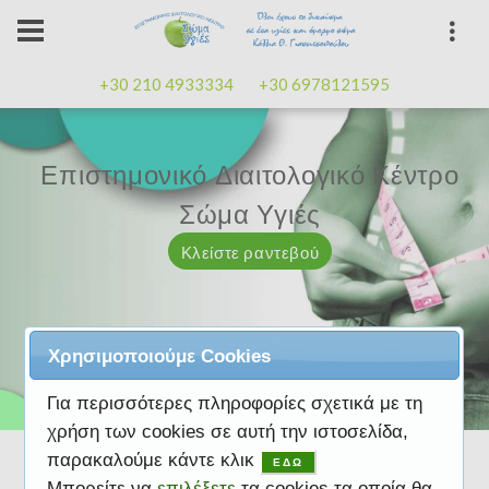
+30 210 4933334
+30 6978121595
Επιστημονικό Διαιτολογικό Κέντρο
Επιστημονικό Διαιτολογικό Κέντρο
Επαγγελματισμός, εμπειρία
Επαγγελματισμός, εμπειρία
Μαζί μας μπορείτε
καλή
καλή
Σώμα Υγιές
Σώμα Υγιές
διάθεση
διάθεση
Κλείστε ραντεβού
Κλείστε ραντεβού
Κλείστε ραντεβού
Κλείστε ραντεβού
Κλείστε ραντεβού
Χρησιμοποιούμε Cookies
Για περισσότερες πληροφορίες σχετικά με τη
χρήση των cookies σε αυτή την ιστοσελίδα,
παρακαλούμε κάντε κλικ
ΕΔΩ
Μπορείτε να
επιλέξετε
τα cookies τα οποία θα