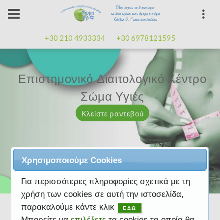
+30 210 4933334
+30 6978121595
Επιστημονικό Διαιτολογικό Κέντρο
Επιστημονικό Διαιτολογικό Κέντρο
Επαγγελματισμός, εμπειρία
Επαγγελματισμός, εμπειρία
Μαζί μας μπορείτε
καλή
καλή
Σώμα Υγιές
Σώμα Υγιές
διάθεση
διάθεση
Κλείστε ραντεβού
Κλείστε ραντεβού
Κλείστε ραντεβού
Κλείστε ραντεβού
Κλείστε ραντεβού
Χρησιμοποιούμε Cookies
Για περισσότερες πληροφορίες σχετικά με τη
χρήση των cookies σε αυτή την ιστοσελίδα,
παρακαλούμε κάντε κλικ
ΕΔΩ
Μπορείτε να
επιλέξετε
τα cookies τα οποία θα