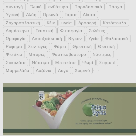
συνταγή
Γλυκό
ανθότυρο
Παραδοσιακό
Πάσχα
Υγιεινή
Αλόη
Πρωινό
Τάρτα
Δίαιτα
Ζαχαροπλαστική
Κέικ
υγεία
Δροσερή
Κοτόπουλο
Δαμάσκηνα
Γευστική
Φυτοφαγία
Σαλάτες
Ωμοφαγία
Αντιοξειδωτική
Βίγκαν
Υγεία
Θαλασσινά
Ρόφημα
Συνταγές
Ψάρια
Θρεπτική
Θεπτική
Φιστίκια
Μπάρες
Φυστικοβούτυρο
Νόστιμες
Σοκολάτα
Νόστιμα
Μπισκότα
Ψωμί
Σορμπέ
Μαρμελάδα
Λαζάνια
Αυγό
Χοιρινό