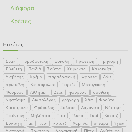
Διάφορα
Κρέπες
Ετικέτες
Σνακ
Παραδοσιακή
Εύκολη
Πρωτεΐνη
Γρήγορη
Σύνθετη
Παιδιά
Σούπα
Χειμώνας
Καλοκαίρι
Διαβήτης
Κρέμα
παραδοσιακή
Φρούτα
Λάιτ
πρωτεΐνη
Κατσαρόλας
Γιορτές
Μεσογειακή
Φούρνου
Αθλητική
Ζελέ
φούρνου
σύνθετη
Νηστίσιμη
Διαιτολόγος
γρήγορη
λάιτ
Φρούτο
Κατσαρόλα
Φράουλες
Σαλάτα
Λαχανικά
Νόστιμη
Πικάντικη
Μηλόπιτα
Πίτα
Γλυκά
Τυρί
Κότατζ
Συνταγή
με
τυρί
κότατζ
Χαμηλά
λιπαρά
Υγεία
Διατροφή
Πρωτείνη
Δροσιστική
Πίτες
Ανθότυρο