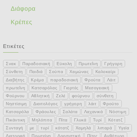
Διάφορα
Κρέπες
Ετικέτες
Σνακ
Παραδοσιακή
Εύκολη
Πρωτεΐνη
Γρήγορη
Σύνθετη
Παιδιά
Σούπα
Χειμώνας
Καλοκαίρι
Διαβήτης
Κρέμα
παραδοσιακή
Φρούτα
Λάιτ
πρωτεΐνη
Κατσαρόλας
Γιορτές
Μεσογειακή
Φούρνου
Αθλητική
Ζελέ
φούρνου
σύνθετη
Νηστίσιμη
Διαιτολόγος
γρήγορη
λάιτ
Φρούτο
Κατσαρόλα
Φράουλες
Σαλάτα
Λαχανικά
Νόστιμη
Πικάντικη
Μηλόπιτα
Πίτα
Γλυκά
Τυρί
Κότατζ
Συνταγή
με
τυρί
κότατζ
Χαμηλά
λιπαρά
Υγεία
Διατροφή
Πρωτείνη
Δροσιστική
Πίτες
Ανθότυρο