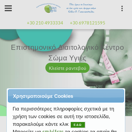
+30 210 4933334
+30 6978121595
Επιστημονικό Διαιτολογικό Κέντρο
Επιστημονικό Διαιτολογικό Κέντρο
Επαγγελματισμός, εμπειρία
Επαγγελματισμός, εμπειρία
Μαζί μας μπορείτε
καλή
καλή
Σώμα Υγιές
Σώμα Υγιές
διάθεση
διάθεση
Κλείστε ραντεβού
Κλείστε ραντεβού
Κλείστε ραντεβού
Κλείστε ραντεβού
Κλείστε ραντεβού
Χρησιμοποιούμε Cookies
Για περισσότερες πληροφορίες σχετικά με τη
χρήση των cookies σε αυτή την ιστοσελίδα,
παρακαλούμε κάντε κλικ
ΕΔΩ
Μπορείτε να
επιλέξετε
τα cookies τα οποία θα