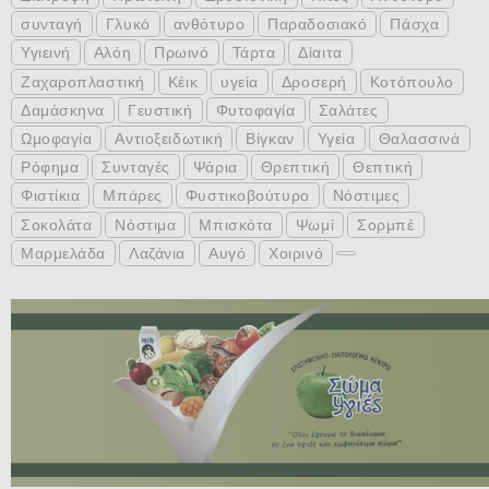
συνταγή
Γλυκό
ανθότυρο
Παραδοσιακό
Πάσχα
Υγιεινή
Αλόη
Πρωινό
Τάρτα
Δίαιτα
Ζαχαροπλαστική
Κέικ
υγεία
Δροσερή
Κοτόπουλο
Δαμάσκηνα
Γευστική
Φυτοφαγία
Σαλάτες
Ωμοφαγία
Αντιοξειδωτική
Βίγκαν
Υγεία
Θαλασσινά
Ρόφημα
Συνταγές
Ψάρια
Θρεπτική
Θεπτική
Φιστίκια
Μπάρες
Φυστικοβούτυρο
Νόστιμες
Σοκολάτα
Νόστιμα
Μπισκότα
Ψωμί
Σορμπέ
Μαρμελάδα
Λαζάνια
Αυγό
Χοιρινό