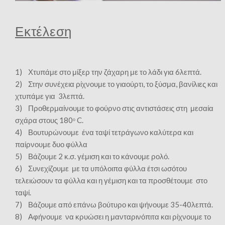
Εκτέλεση
1) Χτυπάμε στο μίξερ την ζάχαρη με το λάδι για 6λεπτά.
2) Στην συνέχεια ρίχνουμε το γιαούρτι, το ξύσμα, βανίλιες και
χτυπάμε για 3λεπτά.
3) Προθερμαίνουμε το φούρνο στις αντιστάσεις στη μεσαία
σχάρα στους 180
C.
ο
4) Βουτυρώνουμε ένα ταψί τετράγωνο καλύτερα και
παίρνουμε δυο φύλλα
5) Βάζουμε 2 κ.σ. γέμιση και το κάνουμε ρολό.
6) Συνεχίζουμε με τα υπόλοιπα φύλλα έτσι ωσότου
τελειώσουν τα φύλλα και η γέμιση και τα προσθέτουμε στο
ταψί.
7) Βάζουμε από επάνω βούτυρο και ψήνουμε 35-40λεπτά.
8) Αφήνουμε να κρυώσει η μανταρινόπιτα και ρίχνουμε το