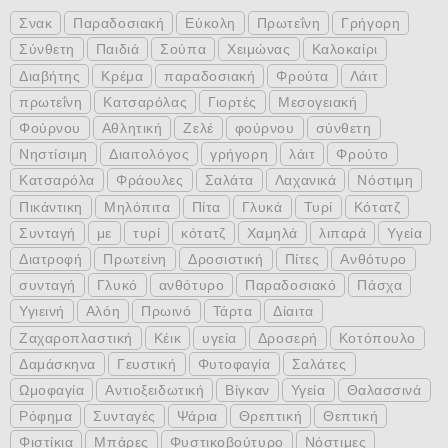
Σνακ
Παραδοσιακή
Εύκολη
Πρωτεΐνη
Γρήγορη
Σύνθετη
Παιδιά
Σούπα
Χειμώνας
Καλοκαίρι
Διαβήτης
Κρέμα
παραδοσιακή
Φρούτα
Λάιτ
πρωτεΐνη
Κατσαρόλας
Γιορτές
Μεσογειακή
Φούρνου
Αθλητική
Ζελέ
φούρνου
σύνθετη
Νηστίσιμη
Διαιτολόγος
γρήγορη
λάιτ
Φρούτο
Κατσαρόλα
Φράουλες
Σαλάτα
Λαχανικά
Νόστιμη
Πικάντικη
Μηλόπιτα
Πίτα
Γλυκά
Τυρί
Κότατζ
Συνταγή
με
τυρί
κότατζ
Χαμηλά
λιπαρά
Υγεία
Διατροφή
Πρωτείνη
Δροσιστική
Πίτες
Ανθότυρο
συνταγή
Γλυκό
ανθότυρο
Παραδοσιακό
Πάσχα
Υγιεινή
Αλόη
Πρωινό
Τάρτα
Δίαιτα
Ζαχαροπλαστική
Κέικ
υγεία
Δροσερή
Κοτόπουλο
Δαμάσκηνα
Γευστική
Φυτοφαγία
Σαλάτες
Ωμοφαγία
Αντιοξειδωτική
Βίγκαν
Υγεία
Θαλασσινά
Ρόφημα
Συνταγές
Ψάρια
Θρεπτική
Θεπτική
Φιστίκια
Μπάρες
Φυστικοβούτυρο
Νόστιμες