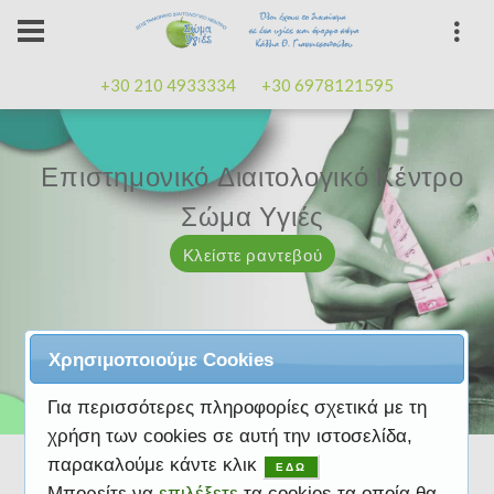
+30 210 4933334
+30 6978121595
Επιστημονικό Διαιτολογικό Κέντρο
Επιστημονικό Διαιτολογικό Κέντρο
Επαγγελματισμός, εμπειρία
Επαγγελματισμός, εμπειρία
Μαζί μας μπορείτε
καλή
καλή
Σώμα Υγιές
Σώμα Υγιές
διάθεση
διάθεση
Κλείστε ραντεβού
Κλείστε ραντεβού
Κλείστε ραντεβού
Κλείστε ραντεβού
Κλείστε ραντεβού
Χρησιμοποιούμε Cookies
Για περισσότερες πληροφορίες σχετικά με τη
χρήση των cookies σε αυτή την ιστοσελίδα,
παρακαλούμε κάντε κλικ
ΕΔΩ
Μπορείτε να
επιλέξετε
τα cookies τα οποία θα