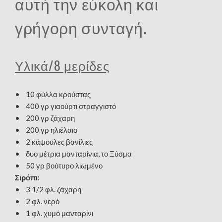
αυτή την εύκολη και
γρήγορη συνταγή.
Υλικά/8 μερίδες
• 10 φύλλα κρούστας
• 400 γρ γιαούρτι στραγγιστό
• 200 γρ ζάχαρη
• 200 γρ ηλιέλαιο
• 2 κάψουλες βανίλιες
• δυο μέτρια μανταρίνια, το Ξύσμα
• 50 γρ βούτυρο λιωμένο
Σιρόπι:
• 3 1/2 φλ. ζάχαρη
• 2 φλ. νερό
• 1 φλ. χυμό μανταρίνι