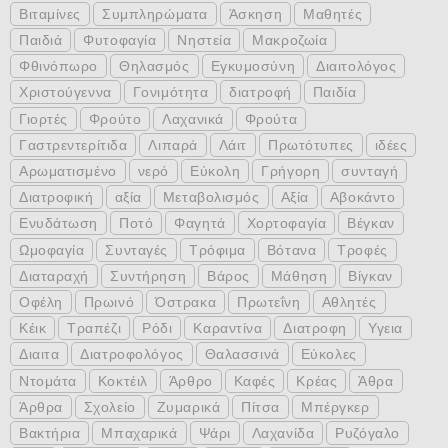
Βιταμίνες
Συμπληρώματα
Άσκηση
Μαθητές
Παιδιά
Φυτοφαγία
Νηστεία
Μακροζωία
Φθινόπωρο
Θηλασμός
Εγκυμοσύνη
Διαιτολόγος
Χριστούγεννα
Γονιμότητα
διατροφή
Παιδία
Γιορτές
Φρούτο
Λαχανικά
Φρούτα
Γαστρεντερίτιδα
Λιπαρά
Λάιτ
Πρωτότυπες
ιδέες
Αρωματισμένο
νερό
Εύκολη
Γρήγορη
συνταγή
Διατροφική
αξία
Μεταβολισμός
Αξία
Αβοκάντο
Ενυδάτωση
Ποτό
Φαγητά
Χορτοφαγία
Βέγκαν
Ωμοφαγία
Συνταγές
Τρόφιμα
Βότανα
Τροφές
Διαταραχή
Συντήρηση
Βάρος
Μάθηση
Βίγκαν
Οφέλη
Πρωινό
Όστρακα
Πρωτεΐνη
Αθλητές
Κέικ
Τραπέζι
Ρόδι
Καραντίνα
Διατροφη
Υγεια
Διαιτα
Διατροφολόγος
Θαλασσινά
Εύκολες
Ντομάτα
Κοκτέιλ
Άρθρο
Καφές
Κρέας
Άθρα
Άρθρα
Σχολείο
Ζυμαρικά
Πίτσα
Μπέργκερ
Βακτήρια
Μπαχαρικά
Ψάρι
Λαχανίδα
Ρυζόγαλο