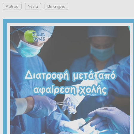
Άρθρο
Υγεία
Βακτήρια