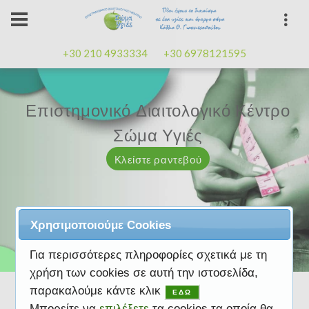
+30 210 4933334
+30 6978121595
Επιστημονικό Διαιτολογικό Κέντρο
Επιστημονικό Διαιτολογικό Κέντρο
Επαγγελματισμός, εμπειρία
Επαγγελματισμός, εμπειρία
Μαζί μας μπορείτε
καλή
καλή
Σώμα Υγιές
Σώμα Υγιές
διάθεση
διάθεση
Κλείστε ραντεβού
Κλείστε ραντεβού
Κλείστε ραντεβού
Κλείστε ραντεβού
Κλείστε ραντεβού
Χρησιμοποιούμε Cookies
Για περισσότερες πληροφορίες σχετικά με τη
χρήση των cookies σε αυτή την ιστοσελίδα,
παρακαλούμε κάντε κλικ
ΕΔΩ
Μπορείτε να
επιλέξετε
τα cookies τα οποία θα