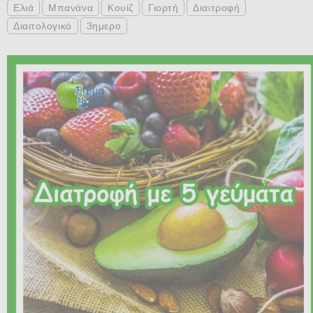
Ελιά
Μπανάνα
Κουίζ
Γιορτή
Διαιτροφή
Διαιτολογικό
3ημερο