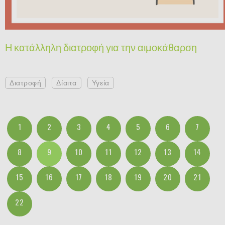
Η κατάλληλη διατροφή για την αιμοκάθαρση
Διατροφή
Δίαιτα
Υγεία
1
2
3
4
5
6
7
8
9
10
11
12
13
14
15
16
17
18
19
20
21
22