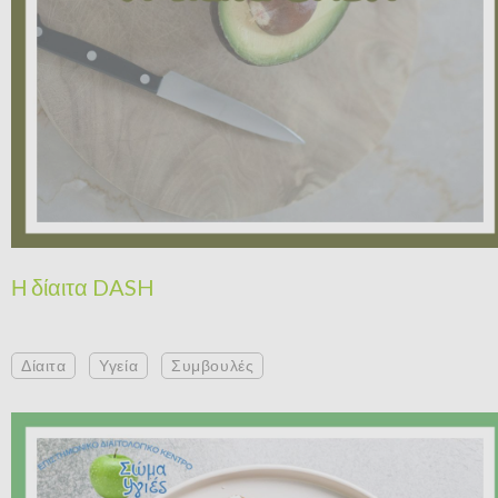
Η δίαιτα DASH
Δίαιτα
Υγεία
Συμβουλές