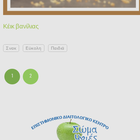
Κέικ βανίλιας
Σνακ
Εύκολη
Παιδιά
1
2