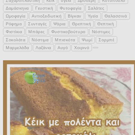
Ζαχαροπλαστική
Κέικ
υγεία
Δροσερή
Κοτόπουλο
Δαμάσκηνα
Γευστική
Φυτοφαγία
Σαλάτες
Ωμοφαγία
Αντιοξειδωτική
Βίγκαν
Υγεία
Θαλασσινά
Ρόφημα
Συνταγές
Ψάρια
Θρεπτική
Θεπτική
Φιστίκια
Μπάρες
Φυστικοβούτυρο
Νόστιμες
Σοκολάτα
Νόστιμα
Μπισκότα
Ψωμί
Σορμπέ
Μαρμελάδα
Λαζάνια
Αυγό
Χοιρινό