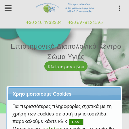
+30 210 4933334
+30 6978121595
Επιστημονικό Διαιτολογικό Κέντρο
Επιστημονικό Διαιτολογικό Κέντρο
Επαγγελματισμός, εμπειρία
Επαγγελματισμός, εμπειρία
Μαζί μας μπορείτε
καλή
καλή
Σώμα Υγιές
Σώμα Υγιές
διάθεση
διάθεση
Κλείστε ραντεβού
Κλείστε ραντεβού
Κλείστε ραντεβού
Κλείστε ραντεβού
Κλείστε ραντεβού
Χρησιμοποιούμε Cookies
Για περισσότερες πληροφορίες σχετικά με τη
χρήση των cookies σε αυτή την ιστοσελίδα,
παρακαλούμε κάντε κλικ
ΕΔΩ
Μπορείτε να
επιλέξετε
τα cookies τα οποία θα