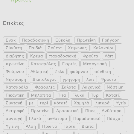
Ετικέτες
Σνακ
Παραδοσιακή
Εύκολη
Πρωτεΐνη
Γρήγορη
Σύνθετη
Παιδιά
Σούπα
Χειμώνας
Καλοκαίρι
Διαβήτης
Κρέμα
παραδοσιακή
Φρούτα
Λάιτ
πρωτεΐνη
Κατσαρόλας
Γιορτές
Μεσογειακή
Φούρνου
Αθλητική
Ζελέ
φούρνου
σύνθετη
Νηστίσιμη
Διαιτολόγος
γρήγορη
λάιτ
Φρούτο
Κατσαρόλα
Φράουλες
Σαλάτα
Λαχανικά
Νόστιμη
Πικάντικη
Μηλόπιτα
Πίτα
Γλυκά
Τυρί
Κότατζ
Συνταγή
με
τυρί
κότατζ
Χαμηλά
λιπαρά
Υγεία
Διατροφή
Πρωτείνη
Δροσιστική
Πίτες
Ανθότυρο
συνταγή
Γλυκό
ανθότυρο
Παραδοσιακό
Πάσχα
Υγιεινή
Αλόη
Πρωινό
Τάρτα
Δίαιτα