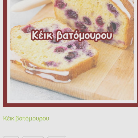
Κέικ βατόμουρου