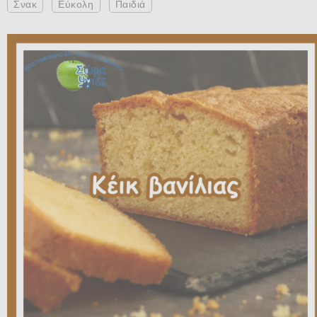
Σνακ
Εύκολη
Παιδιά