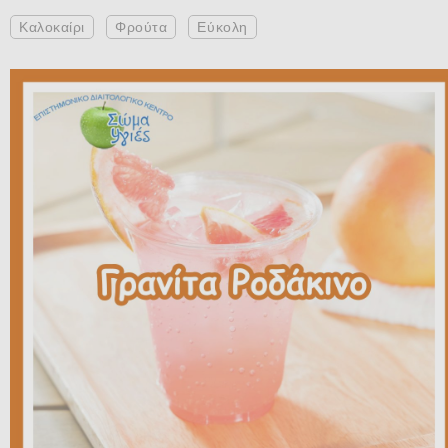
Καλοκαίρι
Φρούτα
Εύκολη