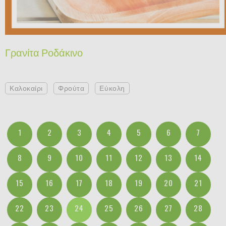
Γρανίτα Ροδάκινο
Καλοκαίρι
Φρούτα
Εύκολη
1
2
3
4
5
6
7
8
9
10
11
12
13
14
15
16
17
18
19
20
21
22
23
24
25
26
27
28