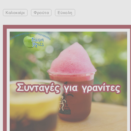
Καλοκαίρι
Φρούτα
Εύκολη