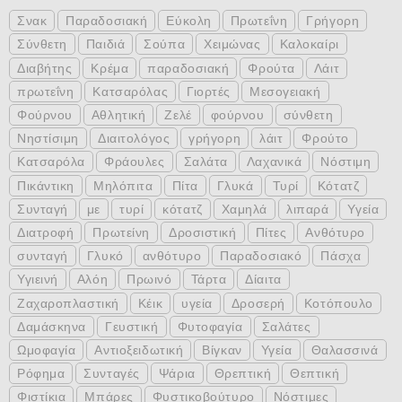
Σνακ
Παραδοσιακή
Εύκολη
Πρωτεΐνη
Γρήγορη
Σύνθετη
Παιδιά
Σούπα
Χειμώνας
Καλοκαίρι
Διαβήτης
Κρέμα
παραδοσιακή
Φρούτα
Λάιτ
πρωτεΐνη
Κατσαρόλας
Γιορτές
Μεσογειακή
Φούρνου
Αθλητική
Ζελέ
φούρνου
σύνθετη
Νηστίσιμη
Διαιτολόγος
γρήγορη
λάιτ
Φρούτο
Κατσαρόλα
Φράουλες
Σαλάτα
Λαχανικά
Νόστιμη
Πικάντικη
Μηλόπιτα
Πίτα
Γλυκά
Τυρί
Κότατζ
Συνταγή
με
τυρί
κότατζ
Χαμηλά
λιπαρά
Υγεία
Διατροφή
Πρωτείνη
Δροσιστική
Πίτες
Ανθότυρο
συνταγή
Γλυκό
ανθότυρο
Παραδοσιακό
Πάσχα
Υγιεινή
Αλόη
Πρωινό
Τάρτα
Δίαιτα
Ζαχαροπλαστική
Κέικ
υγεία
Δροσερή
Κοτόπουλο
Δαμάσκηνα
Γευστική
Φυτοφαγία
Σαλάτες
Ωμοφαγία
Αντιοξειδωτική
Βίγκαν
Υγεία
Θαλασσινά
Ρόφημα
Συνταγές
Ψάρια
Θρεπτική
Θεπτική
Φιστίκια
Μπάρες
Φυστικοβούτυρο
Νόστιμες