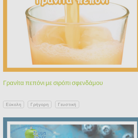
Γρανίτα πεπόνι με σιρόπι σφενδάμου
Εύκολη
Γρήγορη
Γευστική