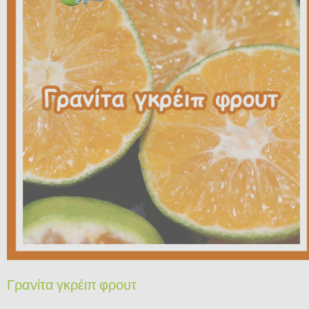
Γρανίτα γκρέιπ φρουτ