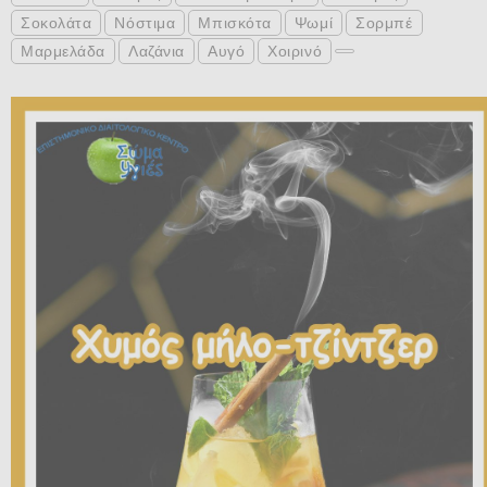
Σοκολάτα
Νόστιμα
Μπισκότα
Ψωμί
Σορμπέ
Μαρμελάδα
Λαζάνια
Αυγό
Χοιρινό