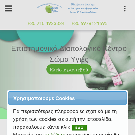
+30 210 4933334
+30 6978121595
Επιστημονικό Διαιτολογικό Κέντρο
Επιστημονικό Διαιτολογικό Κέντρο
Επαγγελματισμός, εμπειρία
Επαγγελματισμός, εμπειρία
Μαζί μας μπορείτε
καλή
καλή
Σώμα Υγιές
Σώμα Υγιές
διάθεση
διάθεση
Κλείστε ραντεβού
Κλείστε ραντεβού
Κλείστε ραντεβού
Κλείστε ραντεβού
Κλείστε ραντεβού
Χρησιμοποιούμε Cookies
Για περισσότερες πληροφορίες σχετικά με τη
χρήση των cookies σε αυτή την ιστοσελίδα,
παρακαλούμε κάντε κλικ
ΕΔΩ
Μπορείτε να
επιλέξετε
τα cookies τα οποία θα