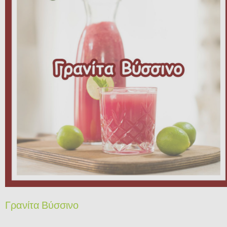
Γρανίτα Βύσσινο