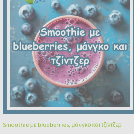
Smoothie με blueberries, μάνγκο και τζίντζερ