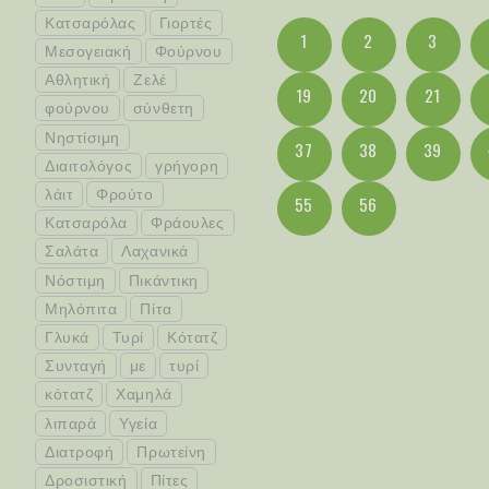
Κατσαρόλας
Γιορτές
1
2
3
Μεσογειακή
Φούρνου
Αθλητική
Ζελέ
19
20
21
φούρνου
σύνθετη
Νηστίσιμη
37
38
39
Διαιτολόγος
γρήγορη
λάιτ
Φρούτο
55
56
Κατσαρόλα
Φράουλες
Σαλάτα
Λαχανικά
Νόστιμη
Πικάντικη
Μηλόπιτα
Πίτα
Γλυκά
Τυρί
Κότατζ
Συνταγή
με
τυρί
κότατζ
Χαμηλά
λιπαρά
Υγεία
Διατροφή
Πρωτείνη
Δροσιστική
Πίτες