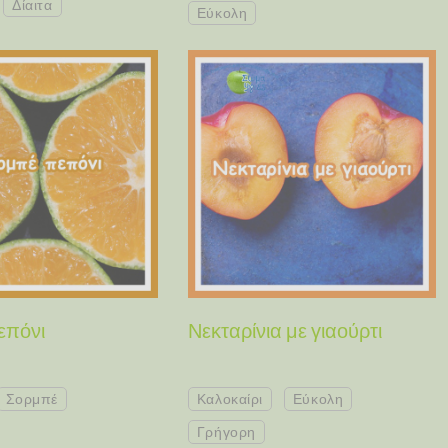
Δίαιτα
Εύκολη
επόνι
Νεκταρίνια με γιαούρτι
Σορμπέ
Καλοκαίρι
Εύκολη
Γρήγορη