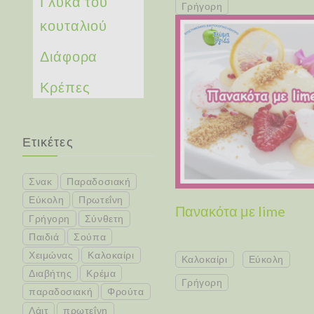
Γλυκά του
Γρήγορη
κουταλιού
Διάφορα
Κρέπες
Ετικέτες
Σνακ
Παραδοσιακή
Εύκολη
Πρωτεΐνη
Πανακότα με lime
Γρήγορη
Σύνθετη
Παιδιά
Σούπα
Χειμώνας
Καλοκαίρι
Καλοκαίρι
Εύκολη
Διαβήτης
Κρέμα
Γρήγορη
παραδοσιακή
Φρούτα
Λάιτ
πρωτεΐνη