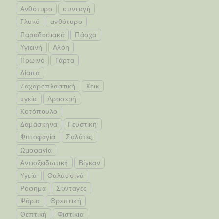
Ανθότυρο
συνταγή
Γλυκό
ανθότυρο
Παραδοσιακό
Πάσχα
Υγιεινή
Αλόη
Πρωινό
Τάρτα
Δίαιτα
Ζαχαροπλαστική
Κέικ
υγεία
Δροσερή
Κοτόπουλο
Δαμάσκηνα
Γευστική
Φυτοφαγία
Σαλάτες
Ωμοφαγία
Αντιοξειδωτική
Βίγκαν
Υγεία
Θαλασσινά
Ρόφημα
Συνταγές
Ψάρια
Θρεπτική
Θεπτική
Φιστίκια