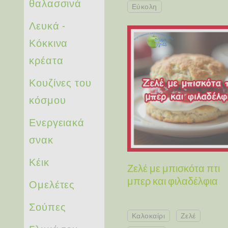
θαλασσινά
Εύκολη
Λευκά -
Κόκκινα
κρέατα
Κουζίνες του
κόσμου
Ενεργειακά
σνακ
Κέικ
Ζελέ με μπισκότα πτι
μπερ και φιλαδέλφια
Ομελέτες
Σούπες
Καλοκαίρι
Ζελέ