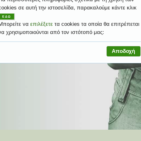
cookies σε αυτή την ιστοσελίδα, παρακαλούμε κάντε κλικ
ψηλές υπηρεσίες ώστε να σας βοηθήσει να
ελέσματα.
ροφική σας ανάγκη.
ελέσματα.
ροφική σας ανάγκη.
ας.
ΕΔΩ
Μπορείτε να
επιλέξετε
τα cookies τα οποία θα επιτρέπεται
να χρησιμοποιούνται από τον ιστότοπό μας:
Αποδοχή