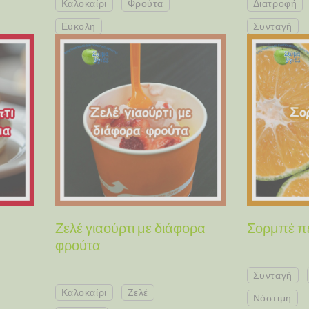
Καλοκαίρι
Φρούτα
Διατροφή
Εύκολη
Συνταγή
Ζελέ γιαούρτι με διάφορα
Σορμπέ π
φρούτα
Συνταγή
Καλοκαίρι
Ζελέ
Νόστιμη