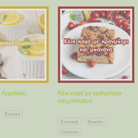
 Λεμονιού
Κέικ καφέ με κράνμπερι
και μπανάνα
Εύκολη
Συνταγή
Εύκολη
Γρήγορη