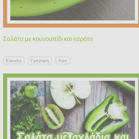
Σαλάτα με κουνουπίδι και καρότο
Εύκολη
Γρήγορη
Λάιτ