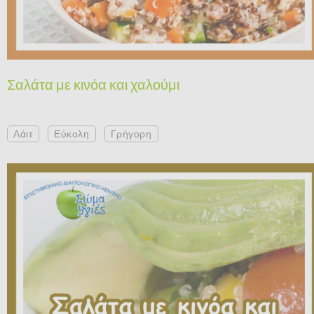
Σαλάτα με κινόα και χαλούμι
Λάιτ
Εύκολη
Γρήγορη