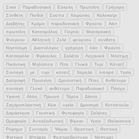
Σνακ
Παραδοσιακή
Εύκολη
Πρωτεΐνη
Γρήγορη
Σύνθετη
Παιδιά
Σούπα
Χειμώνας
Καλοκαίρι
Διαβήτης
Κρέμα
παραδοσιακή
Φρούτα
Λάιτ
πρωτεΐνη
Κατσαρόλας
Γιορτές
Μεσογειακή
Φούρνου
Αθλητική
Ζελέ
φούρνου
σύνθετη
Νηστίσιμη
Διαιτολόγος
γρήγορη
λάιτ
Φρούτο
Κατσαρόλα
Φράουλες
Σαλάτα
Λαχανικά
Νόστιμη
Πικάντικη
Μηλόπιτα
Πίτα
Γλυκά
Τυρί
Κότατζ
Συνταγή
με
τυρί
κότατζ
Χαμηλά
λιπαρά
Υγεία
Διατροφή
Πρωτείνη
Δροσιστική
Πίτες
Ανθότυρο
συνταγή
Γλυκό
ανθότυρο
Παραδοσιακό
Πάσχα
Υγιεινή
Αλόη
Πρωινό
Τάρτα
Δίαιτα
Ζαχαροπλαστική
Κέικ
υγεία
Δροσερή
Κοτόπουλο
Δαμάσκηνα
Γευστική
Φυτοφαγία
Σαλάτες
Ωμοφαγία
Αντιοξειδωτική
Βίγκαν
Υγεία
Θαλασσινά
Ρόφημα
Συνταγές
Ψάρια
Θρεπτική
Θεπτική
Φιστίκια
Μπάρες
Φυστικοβούτυρο
Νόστιμες