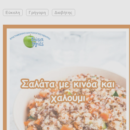
Εύκολη
Γρήγορη
Διαβήτης