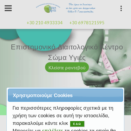
+30 210 4933334
+30 6978121595
Επιστημονικό Διαιτολογικό Κέντρο
Επιστημονικό Διαιτολογικό Κέντρο
Επαγγελματισμός, εμπειρία
Επαγγελματισμός, εμπειρία
Μαζί μας μπορείτε
καλή
καλή
Σώμα Υγιές
Σώμα Υγιές
διάθεση
διάθεση
Κλείστε ραντεβού
Κλείστε ραντεβού
Κλείστε ραντεβού
Κλείστε ραντεβού
Κλείστε ραντεβού
Χρησιμοποιούμε Cookies
Για περισσότερες πληροφορίες σχετικά με τη
χρήση των cookies σε αυτή την ιστοσελίδα,
παρακαλούμε κάντε κλικ
ΕΔΩ
Μπορείτε να
επιλέξετε
τα cookies τα οποία θα