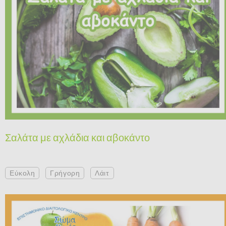
Σαλάτα με αχλάδια και αβοκάντο
Εύκολη
Γρήγορη
Λάιτ