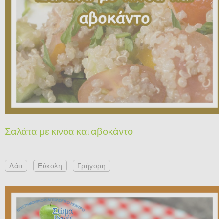
Σαλάτα με κινόα και αβοκάντο
Λάιτ
Εύκολη
Γρήγορη