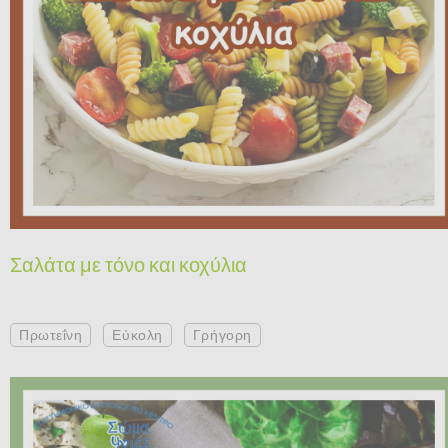
Σαλάτα με τόνο και κοχύλια
Πρωτεΐνη
Εύκολη
Γρήγορη